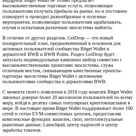
аирдропа. Bitget Wallet не только предлагает
высококачественные торговые услуги, позволяющие
пользователям получать прибыль на рынке, но и постоянно
планирует и проводит разнообразные и полезные
мероприятия, позволяющие пользователям зарабатывать,
изучая и испытывая различные экосистемы майнета.
В отличие от других разделов, GetDrop — это новый
поощрительный план, предназначенный в основном для
активных пользователей сообщества Bitget Wallet и
держателей BWB и BWB Points. Раздел GetDrop будет
запускать индивидуальные кампании airdrop совместно с
высококачественными проектами экосистемы, служа
отличным мостом, связывающим качественные проекты-
партнеры экосистемы Bitget Wallet с активными
пользователями сообщества и держателями BWB.
С момента своего появления в 2018 году кошелек Bitget Wallet
завоевал доверие более 20 миллионов пользователей по всему
миру, войдя в десятку самых популярных криптокошельков в
мире. В настоящее время Bitget Wallet поддерживает более 100
сетей и сотни EVM-совместимых цепочек, предоставляя
комплексные функции: кошелек, своп, интеллектуальные
рыночные данные, Launchpad, центр надписей и центр
заработка токенов.