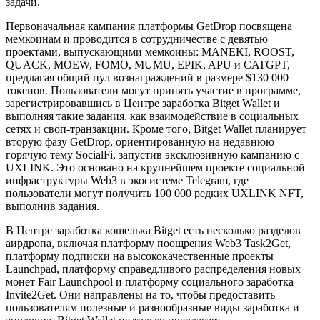
задачи.
Первоначальная кампания платформы GetDrop посвящена
мемкоинам и проводится в сотрудничестве с девятью
проектами, выпускающими мемкоины: MANEKI, ROOST,
QUACK, MOEW, FOMO, MUMU, EPIK, APU и CATGPT,
предлагая общий пул вознаграждений в размере $130 000
токенов. Пользователи могут принять участие в программе,
зарегистрировавшись в Центре заработка Bitget Wallet и
выполняя такие задания, как взаимодействие в социальных
сетях и своп-транзакции. Кроме того, Bitget Wallet планирует
вторую фазу GetDrop, ориентированную на недавнюю
горячую тему SocialFi, запустив эксклюзивную кампанию с
UXLINK. Это основано на крупнейшем проекте социальной
инфраструктуры Web3 в экосистеме Telegram, где
пользователи могут получить 100 000 редких UXLINK NFT,
выполнив задания.
В Центре заработка кошелька Bitget есть несколько разделов
аирдропа, включая платформу поощрения Web3 Task2Get,
платформу подписки на высококачественные проекты
Launchpad, платформу справедливого распределения новых
монет Fair Launchpool и платформу социального заработка
Invite2Get. Они направлены на то, чтобы предоставить
пользователям полезные и разнообразные виды заработка и