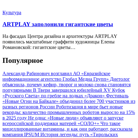
Культура
ARTPLAY заполонили гигантские цветы
На фасадах Центра дизайна и архитектуры ARTPLAY
появились масштабные граффити художницы Елены
Романовской: гигантские цветы…
Популярное
Александр Рабинович возглавил АО «Евразийское
информационное агентство Глобал Медиа Групп»
Диетолог
объяснила, почему кефир, творог и молоко снова становятся
популярными
В Твери завершился юбилейный XV Кубок
«Русского Света» по гребле на лодках «Дракон»
Фестиваль
«Новые Огни на Байкале» объединил более 700 участников из
разных регионов России
Роботизация в мире бьет новые
рекорды: количество промышленных роботов выросло на 15%
в 2025 году
Не одна: «Новые люди» объявляют о запуске
всероссийской поддержки матерей «СОЛО+»
Что такое
мицеллированные витамины, и как они работают, рассказала
компания IPSUM
История легенды: путь «Тирольских