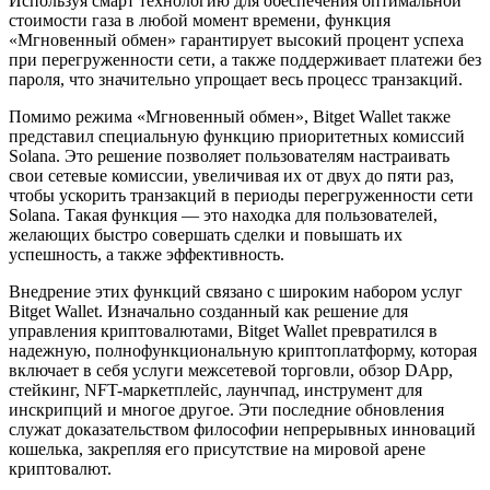
Используя смарт технологию для обеспечения оптимальной
стоимости газа в любой момент времени, функция
«Мгновенный обмен» гарантирует высокий процент успеха
при перегруженности сети, а также поддерживает платежи без
пароля, что значительно упрощает весь процесс транзакций.
Помимо режима «Мгновенный обмен», Bitget Wallet также
представил специальную функцию приоритетных комиссий
Solana. Это решение позволяет пользователям настраивать
свои сетевые комиссии, увеличивая их от двух до пяти раз,
чтобы ускорить транзакций в периоды перегруженности сети
Solana. Такая функция — это находка для пользователей,
желающих быстро совершать сделки и повышать их
успешность, а также эффективность.
Внедрение этих функций связано с широким набором услуг
Bitget Wallet. Изначально созданный как решение для
управления криптовалютами, Bitget Wallet превратился в
надежную, полнофункциональную криптоплатформу, которая
включает в себя услуги межсетевой торговли, обзор DApp,
стейкинг, NFT-маркетплейс, лаунчпад, инструмент для
инскрипций и многое другое. Эти последние обновления
служат доказательством философии непрерывных инноваций
кошелька, закрепляя его присутствие на мировой арене
криптовалют.