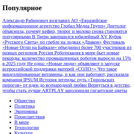
Популярное
Александр Рабинович возглавил АО «Евразийское
информационное агентство Глобал Медиа Групп»
Диетолог
объяснила, почему кефир, творог и молоко снова становятся
популярными
В Твери завершился юбилейный XV Кубок
«Русского Света» по гребле на лодках «Дракон»
Фестиваль
«Новые Огни на Байкале» объединил более 700 участников из
разных регионов России
Роботизация в мире бьет новые
рекорды: количество промышленных роботов выросло на 15%
в 2025 году
Не одна: «Новые люди» объявляют о запуске
всероссийской поддержки матерей «СОЛО+»
Что такое
мицеллированные витамины, и как они работают, рассказала
компания IPSUM
История легенды: путь «Тирольских
пирогов» от идеи до всенародной любви
Вернуться в детство,
чтобы стать лучше
ARTPLAY заполонили гигантские цветы
Общество
Политика
Экономика
Происшествия
В мире
Технологии
Культура