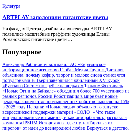
Культура
ARTPLAY заполонили гигантские цветы
На фасадах Центра дизайна и архитектуры ARTPLAY
появились масштабные граффити художницы Елены
Романовской: гигантские цветы…
Популярное
Александр Рабинович возглавил АО «Евразийское
информационное агентство Глобал Медиа Групп»
Диетолог
объяснила, почему кефир, творог и молоко снова становятся
популярными
В Твери завершился юбилейный XV Кубок
«Русского Света» по гребле на лодках «Дракон»
Фестиваль
«Новые Огни на Байкале» объединил более 700 участников из
разных регионов России
Роботизация в мире бьет новые
рекорды: количество промышленных роботов выросло на 15%
в 2025 году
Не одна: «Новые люди» объявляют о запуске
всероссийской поддержки матерей «СОЛО+»
Что такое
мицеллированные витамины, и как они работают, рассказала
компания IPSUM
История легенды: путь «Тирольских
пирогов» от идеи до всенародной любви
Вернуться в детство,