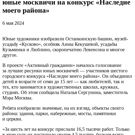
юные москвичи на конкурс «Наследие
моего района»
6 мая 2024
Юные художники изобразили Останкинскую башню, музей-
усадьбу «Кусково», особняк Анны Кекушевой, усадьбы
Кузьминки и Люблино, скоропечатню Левенсона и многое
другое.
В проекте «Активный гражданин» началось голосование
за лучшие рисунки юных москвичей — участников шестого
городского конкурса «Наследие моего района». Он объединил
детей в возрасте от семи до 15 лет — как любителей, так и
тех, кто занимается в художественных школах, кружках,
студиях. Об этом сообщила Наталья Сергунина, заместитель
Мэра Москвы.
Ребята изобразили значимые, на их взгляд, объекты своего
района: здания, парки, набережные, мосты, памятники
и церкви.
«За шесть лет на конкурс прислали 16,5 тысячи работ. Только
в этом году их поступило свыше 4,5 тысячи, больше всего