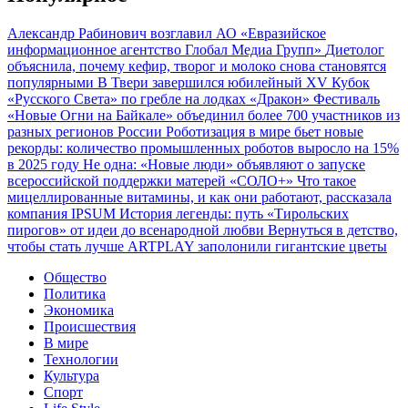
Александр Рабинович возглавил АО «Евразийское
информационное агентство Глобал Медиа Групп»
Диетолог
объяснила, почему кефир, творог и молоко снова становятся
популярными
В Твери завершился юбилейный XV Кубок
«Русского Света» по гребле на лодках «Дракон»
Фестиваль
«Новые Огни на Байкале» объединил более 700 участников из
разных регионов России
Роботизация в мире бьет новые
рекорды: количество промышленных роботов выросло на 15%
в 2025 году
Не одна: «Новые люди» объявляют о запуске
всероссийской поддержки матерей «СОЛО+»
Что такое
мицеллированные витамины, и как они работают, рассказала
компания IPSUM
История легенды: путь «Тирольских
пирогов» от идеи до всенародной любви
Вернуться в детство,
чтобы стать лучше
ARTPLAY заполонили гигантские цветы
Общество
Политика
Экономика
Происшествия
В мире
Технологии
Культура
Спорт