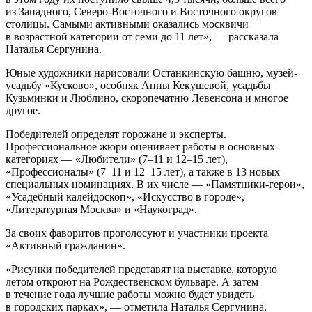
из Западного, Северо-Восточного и Восточного округов
столицы. Самыми активными оказались москвичи
в возрастной категории от семи до 11 лет», — рассказала
Наталья Сергунина.
Юные художники нарисовали Останкинскую башню, музей-
усадьбу «Кусково», особняк Анны Кекушевой, усадьбы
Кузьминки и Люблино, скоропечатню Левенсона и многое
другое.
Победителей определят горожане и эксперты.
Профессиональное жюри оценивает работы в основных
категориях — «Любители» (7–11 и 12–15 лет),
«Профессионалы» (7–11 и 12–15 лет), а также в 13 новых
специальных номинациях. В их числе — «Памятники-герои»,
«Усадебный калейдоскоп», «Искусство в городе»,
«Литературная Москва» и «Наукоград».
За своих фаворитов проголосуют и участники проекта
«Активный гражданин».
«Рисунки победителей представят на выставке, которую
летом откроют на Рождественском бульваре. А затем
в течение года лучшие работы можно будет увидеть
в городских парках», — отметила Наталья Сергунина.