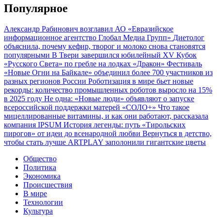
Популярное
Александр Рабинович возглавил АО «Евразийское
информационное агентство Глобал Медиа Групп»
Диетолог
объяснила, почему кефир, творог и молоко снова становятся
популярными
В Твери завершился юбилейный XV Кубок
«Русского Света» по гребле на лодках «Дракон»
Фестиваль
«Новые Огни на Байкале» объединил более 700 участников из
разных регионов России
Роботизация в мире бьет новые
рекорды: количество промышленных роботов выросло на 15%
в 2025 году
Не одна: «Новые люди» объявляют о запуске
всероссийской поддержки матерей «СОЛО+»
Что такое
мицеллированные витамины, и как они работают, рассказала
компания IPSUM
История легенды: путь «Тирольских
пирогов» от идеи до всенародной любви
Вернуться в детство,
чтобы стать лучше
ARTPLAY заполонили гигантские цветы
Общество
Политика
Экономика
Происшествия
В мире
Технологии
Культура