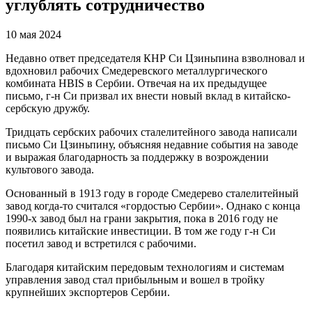
углублять сотрудничество
10 мая 2024
Недавно ответ председателя КНР Си Цзиньпина взволновал и
вдохновил рабочих Смедеревского металлургического
комбината HBIS в Сербии. Отвечая на их предыдущее
письмо, г-н Си призвал их внести новый вклад в китайско-
сербскую дружбу.
Тридцать сербских рабочих сталелитейного завода написали
письмо Си Цзиньпину, объясняя недавние события на заводе
и выражая благодарность за поддержку в возрождении
культового завода.
Основанный в 1913 году в городе Смедерево сталелитейный
завод когда-то считался «гордостью Сербии». Однако с конца
1990-х завод был на грани закрытия, пока в 2016 году не
появились китайские инвестиции. В том же году г-н Си
посетил завод и встретился с рабочими.
Благодаря китайским передовым технологиям и системам
управления завод стал прибыльным и вошел в тройку
крупнейших экспортеров Сербии.