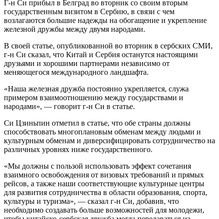
Г-н Си прибыл в Белград во вторник со своим вторым
государственным визитом в Сербию, в связи с чем
возлагаются большие надежды на обогащение и укрепление
железной дружбы между двумя народами.
В своей статье, опубликованной во вторник в сербских СМИ,
г-н Си сказал, что Китай и Сербия останутся настоящими
друзьями и хорошими партнерами независимо от
меняющегося международного ландшафта.
«Наша железная дружба постоянно укрепляется, служа
примером взаимоотношению между государствами и
народами», — говорит г-н Си в статье.
Си Цзиньпин отметил в статье, что обе страны должны
способствовать многоплановым обменам между людьми и
культурным обменам и диверсифицировать сотрудничество на
различных уровнях ниже государственного.
«Мы должны с пользой использовать эффект сочетания
взаимного освобождения от визовых требований и прямых
рейсов, а также наши соответствующие культурные центры
для развития сотрудничества в области образования, спорта,
культуры и туризма», — сказал г-н Си, добавив, что
необходимо создавать больше возможностей для молодежи,
чтобы китайско-сербская дружба могла передаваться из