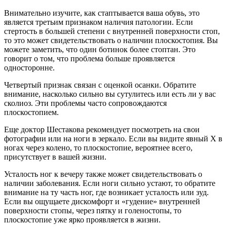
Внимательно изучите, как стаптывается ваша обувь, это
является третьим признаком наличия патологии. Если
стертость в большей степени с внутренней поверхности стоп,
то это может свидетельствовать о наличии плоскостопия. Вы
можете заметить, что один ботинок более стоптан. Это
говорит о том, что проблема больше проявляется
односторонне.
Четвертый признак связан с оценкой осанки. Обратите
внимание, насколько сильно вы сутулитесь или есть ли у вас
сколиоз. Эти проблемы часто сопровождаются
плоскостопием.
Еще доктор Шестакова рекомендует посмотреть на свои
фотографии или на ноги в зеркало. Если вы видите явный Х в
ногах через колено, то плоскостопие, вероятнее всего,
присутствует в вашей жизни.
Усталость ног к вечеру также может свидетельствовать о
наличии заболевания. Если ноги сильно устают, то обратите
внимание на ту часть ног, где возникает усталость или зуд.
Если вы ощущаете дискомфорт и «гудение» внутренней
поверхности стопы, через пятку и голеностопы, то
плоскостопие уже ярко проявляется в жизни.