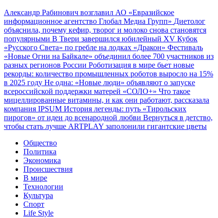
Александр Рабинович возглавил АО «Евразийское
информационное агентство Глобал Медиа Групп»
Диетолог
объяснила, почему кефир, творог и молоко снова становятся
популярными
В Твери завершился юбилейный XV Кубок
«Русского Света» по гребле на лодках «Дракон»
Фестиваль
«Новые Огни на Байкале» объединил более 700 участников из
разных регионов России
Роботизация в мире бьет новые
рекорды: количество промышленных роботов выросло на 15%
в 2025 году
Не одна: «Новые люди» объявляют о запуске
всероссийской поддержки матерей «СОЛО+»
Что такое
мицеллированные витамины, и как они работают, рассказала
компания IPSUM
История легенды: путь «Тирольских
пирогов» от идеи до всенародной любви
Вернуться в детство,
чтобы стать лучше
ARTPLAY заполонили гигантские цветы
Общество
Политика
Экономика
Происшествия
В мире
Технологии
Культура
Спорт
Life Style