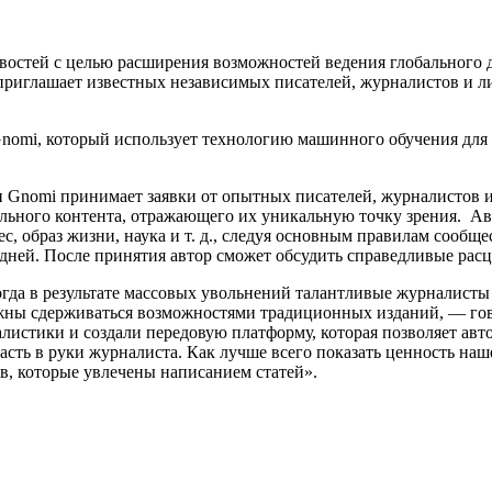
востей с целью расширения возможностей ведения глобального 
риглашает известных независимых писателей, журналистов и л
nomi, который использует технологию машинного обучения для 
 Gnomi принимает заявки от опытных писателей, журналистов 
льного контента, отражающего их уникальную точку зрения. Ав
нес, образ жизни, наука и т. д., следуя основным правилам сооб
 дней. После принятия автор сможет обсудить справедливые расц
гда в результате массовых увольнений талантливые журналисты
жны сдерживаться возможностями традиционных изданий, — гово
истики и создали передовую платформу, которая позволяет авто
ласть в руки журналиста. Как лучше всего показать ценность 
в, которые увлечены написанием статей».