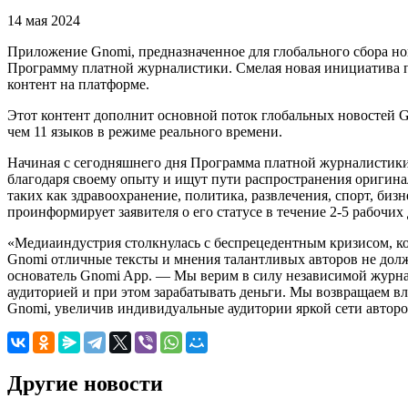
14 мая 2024
Приложение Gnomi, предназначенное для глобального сбора но
Программу платной журналистики. Смелая новая инициатива п
контент на платформе.
Этот контент дополнит основной поток глобальных новостей G
чем 11 языков в режиме реального времени.
Начиная с сегодняшнего дня Программа платной журналистики
благодаря своему опыту и ищут пути распространения оригина
таких как здравоохранение, политика, развлечения, спорт, биз
проинформирует заявителя о его статусе в течение 2-5 рабочих
«Медиаиндустрия столкнулась с беспрецедентным кризисом, ко
Gnomi отличные тексты и мнения талантливых авторов не дол
основатель Gnomi App. — Мы верим в силу независимой журнал
аудиторией и при этом зарабатывать деньги. Мы возвращаем в
Gnomi, увеличив индивидуальные аудитории яркой сети авторо
Другие новости