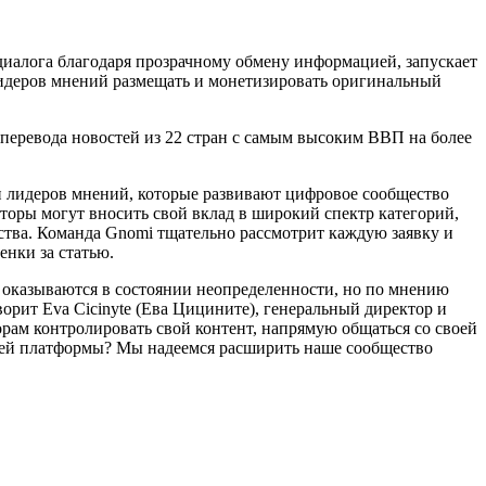
диалога благодаря прозрачному обмену информацией, запускает
идеров мнений размещать и монетизировать оригинальный
перевода новостей из 22 стран с самым высоким ВВП на более
и лидеров мнений, которые развивают цифровое сообщество
торы могут вносить свой вклад в широкий спектр категорий,
щества. Команда Gnomi тщательно рассмотрит каждую заявку и
енки за статью.
 оказываются в состоянии неопределенности, но по мнению
рит Eva Cicinyte (Ева Цицините), генеральный директор и
рам контролировать свой контент, напрямую общаться со своей
нашей платформы? Мы надеемся расширить наше сообщество