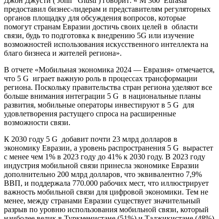
Джон Джусти ( John Giusti ) говорит: « M 360 Eurasia
предоставил бизнес-лидерам и представителям регуляторных
органов площадку для обсуждения вопросов, которые
помогут странам Евразии достичь своих целей в области
связи, будь то подготовка к внедрению 5G или изучение
возможностей использования искусственного интеллекта на
благо бизнеса и жителей региона».
В отчете «Мобильная экономика 2024 — Евразия» отмечается,
что 5 G играет важную роль в процессах трансформации
региона. Поскольку правительства стран региона уделяют все
больше внимания интеграции 5 G в национальные планы
развития, мобильные операторы инвестируют в 5 G для
удовлетворения растущего спроса на расширенные
возможности связи.
К 2030 году 5 G добавит почти 23 млрд долларов в
экономику Евразии, а уровень распространения 5 G вырастет
с менее чем 1% в 2023 году до 41% к 2030 году. В 2023 году
индустрия мобильной связи принесла экономике Евразии
дополнительно 200 млрд долларов, что эквивалентно 7,9%
ВВП, и поддержала 770.000 рабочих мест, что иллюстрирует
важность мобильной связи для цифровой экономики. Тем не
менее, между странами Евразии существует значительный
разрыв по уровню использования мобильной связи, который
наиболее велик в Туркменистане (51%) и Таджикистане (48%)