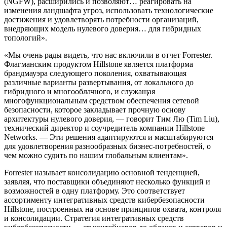
(NGFW), расширились и позволяют… реагировать на
изменения ландшафта угроз, использовать технологические
достижения и удовлетворять потребности организаций,
внедряющих модель нулевого доверия… для гибридных
топологий».
«Мы очень рады видеть, что нас включили в отчет Forrester.
Флагманским продуктом Hillstone является платформа
брандмауэра следующего поколения, охватывающая
различные варианты развертывания, от локального до
гибридного и многооблачного, и служащая
многофункциональным средством обеспечения сетевой
безопасности, которое закладывает прочную основу
архитектуры нулевого доверия, — говорит Тим Лю (Tim Liu),
технический директор и соучредитель компании Hillstone
Networks. — Эти решения адаптируются и масштабируются
для удовлетворения разнообразных бизнес-потребностей, о
чем можно судить по нашим глобальным клиентам».
Forrester называет консолидацию основной тенденцией,
заявляя, что поставщики объединяют несколько функций и
возможностей в одну платформу. Это соответствует
ассортименту интегративных средств кибербезопасности
Hillstone, построенных на основе принципов охвата, контроля
и консолидации. Стратегия интегративных средств