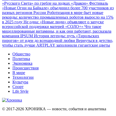
«Русского Света» по гребле на лодках «Дракон»
Фестиваль
«Новые Огни на Байкале» объединил более 700 участников из
разных регионов России
Роботизация в мире бьет новые
рекорды: количество промышленных роботов выросло на 15%
в 2025 году
Не одна: «Новые люди» объявляют о запуске
всероссийской поддержки матерей «СОЛО+»
Что такое
мицеллированные витамины, и как они работают, рассказала
компания IPSUM
История легенды: путь «Тирольских
пирогов» от идеи до всенародной любви
Вернуться в детство,
чтобы стать лучше
ARTPLAY заполонили гигантские цветы
Общество
Политика
Экономика
Происшествия
В мире
Технологии
Культура
Спорт
Life Style
© 2017-2026
ХРОНИКА — новости, события и аналитика