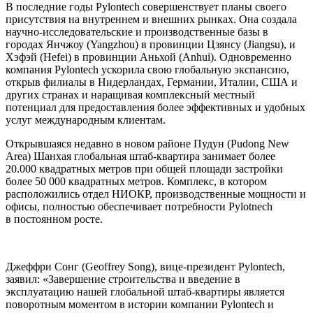
В последние годы Pylontech совершенствует планы своего
присутствия на внутреннем и внешних рынках. Она создала
научно-исследовательские и производственные базы в
городах Янчжоу (Yangzhou) в провинции Цзянсу (Jiangsu), и
Хэфэй (Hefei) в провинции Аньхой (Anhui). Одновременно
компания Pylontech ускорила свою глобальную экспансию,
открыв филиалы в Нидерландах, Германии, Италии, США и
других странах и наращивая комплексный местный
потенциал для предоставления более эффективных и удобных
услуг международным клиентам.
Открывшаяся недавно в новом районе Пудун (Pudong New
Area) Шанхая глобальная штаб-квартира занимает более
20.000 квадратных метров при общей площади застройки
более 50 000 квадратных метров. Комплекс, в котором
расположились отдел НИОКР, производственные мощности и
офисы, полностью обеспечивает потребности Pylotnech
в постоянном росте.
Джеффри Сонг (Geoffrey Song), вице-президент Pylontech,
заявил: «Завершение строительства и введение в
эксплуатацию нашей глобальной штаб-квартиры является
поворотным моментом в истории компании Pylontech и