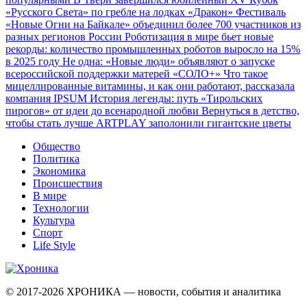
«Русского Света» по гребле на лодках «Дракон»
Фестиваль
«Новые Огни на Байкале» объединил более 700 участников из
разных регионов России
Роботизация в мире бьет новые
рекорды: количество промышленных роботов выросло на 15%
в 2025 году
Не одна: «Новые люди» объявляют о запуске
всероссийской поддержки матерей «СОЛО+»
Что такое
мицеллированные витамины, и как они работают, рассказала
компания IPSUM
История легенды: путь «Тирольских
пирогов» от идеи до всенародной любви
Вернуться в детство,
чтобы стать лучше
ARTPLAY заполонили гигантские цветы
Общество
Политика
Экономика
Происшествия
В мире
Технологии
Культура
Спорт
Life Style
© 2017-2026
ХРОНИКА — новости, события и аналитика