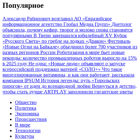
Популярное
Александр Рабинович возглавил АО «Евразийское
информационное агентство Глобал Медиа Групп»
Диетолог
объяснила, почему кефир, творог и молоко снова становятся
популярными
В Твери завершился юбилейный XV Кубок
«Русского Света» по гребле на лодках «Дракон»
Фестиваль
«Новые Огни на Байкале» объединил более 700 участников из
разных регионов России
Роботизация в мире бьет новые
рекорды: количество промышленных роботов выросло на 15%
в 2025 году
Не одна: «Новые люди» объявляют о запуске
всероссийской поддержки матерей «СОЛО+»
Что такое
мицеллированные витамины, и как они работают, рассказала
компания IPSUM
История легенды: путь «Тирольских
пирогов» от идеи до всенародной любви
Вернуться в детство,
чтобы стать лучше
ARTPLAY заполонили гигантские цветы
Общество
Политика
Экономика
Происшествия
В мире
Технологии
Культура