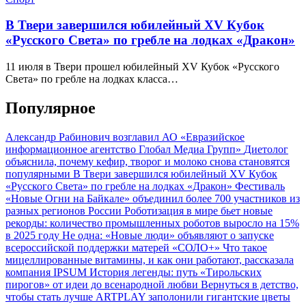
В Твери завершился юбилейный XV Кубок
«Русского Света» по гребле на лодках «Дракон»
11 июля в Твери прошел юбилейный XV Кубок «Русского
Света» по гребле на лодках класса…
Популярное
Александр Рабинович возглавил АО «Евразийское
информационное агентство Глобал Медиа Групп»
Диетолог
объяснила, почему кефир, творог и молоко снова становятся
популярными
В Твери завершился юбилейный XV Кубок
«Русского Света» по гребле на лодках «Дракон»
Фестиваль
«Новые Огни на Байкале» объединил более 700 участников из
разных регионов России
Роботизация в мире бьет новые
рекорды: количество промышленных роботов выросло на 15%
в 2025 году
Не одна: «Новые люди» объявляют о запуске
всероссийской поддержки матерей «СОЛО+»
Что такое
мицеллированные витамины, и как они работают, рассказала
компания IPSUM
История легенды: путь «Тирольских
пирогов» от идеи до всенародной любви
Вернуться в детство,
чтобы стать лучше
ARTPLAY заполонили гигантские цветы