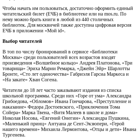
Чтобы начать им пользоваться, достаточно оформить единый
читательский билет (ЕЧБ) в библиотеке или на mos.ru. По
нему можно брать книги в любой из 440 столичных
библиотек. Для москвичей также доступна цифровая версия
ЕЧБ в приложении «Мой id».
Выбор читателей
В топ по числу бронирований в сервисе «Библиотеки
Москвы» среди пользователей всех возрастов входят
произведения «Волшебное кольцо» Андрея Платонова, «Три
товарища» Эриха Марии Ремарка, «Джейн Эйр» Шарлотты
Бронте, «Сто лет одиночества» Габриэля Гарсиа Маркеса и
«На закате» Хван Согена.
Читатели до 18 лет часто заказывают издания из списка
школьной программы. Среди них «Горе от ума» Александра
Грибоедова, «Обломов» Ивана Гончарова, «Преступление и
наказание» Федора Достоевского, «Приключения Тома
Сойера» Марка Твена, «Витя Малеев в школе и дома»
Николая Носова, «Евгений Онегин» Александра Пушкина,
«Маленький принц» Антуана де Сент-Экзюпери, «Герой
нашего времени» Михаила Лермонтова, «Отцы и дети» Ивана
Тургенева.