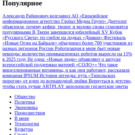
Популярное
Александр Рабинович возглавил АО «Евразийское
информационное агентство Глобал Медиа Групп»
Диетолог
объяснила, почему кефир, творог и молоко снова становятся
популярными
В Твери завершился юбилейный XV Кубок
«Русского Света» по гребле на лодках «Дракон»
Фестиваль
«Новые Огни на Байкале» объединил более 700 участников из
разных регионов России
Роботизация в мире бьет новые
рекорды: количество промышленных роботов выросло на 15%
в 2025 году
Не одна: «Новые люди» объявляют о запуске
всероссийской поддержки матерей «СОЛО+»
Что такое
мицеллированные витамины, и как они работают, рассказала
компания IPSUM
История легенды: путь «Тирольских
пирогов» от идеи до всенародной любви
Вернуться в детство,
чтобы стать лучше
ARTPLAY заполонили гигантские цветы
Общество
Политика
Экономика
Происшествия
В мире
Технологии
Культура
Спорт