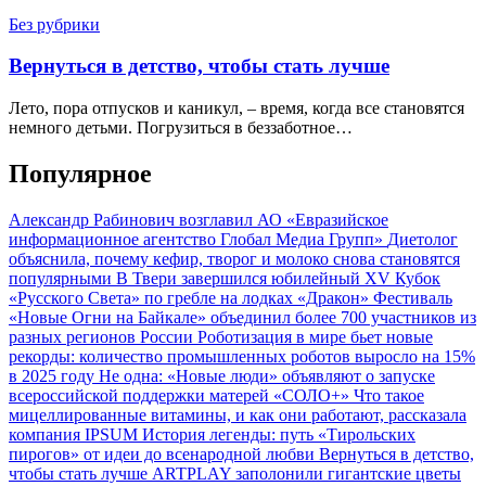
Без рубрики
Вернуться в детство, чтобы стать лучше
Лето, пора отпусков и каникул, – время, когда все становятся
немного детьми. Погрузиться в беззаботное…
Популярное
Александр Рабинович возглавил АО «Евразийское
информационное агентство Глобал Медиа Групп»
Диетолог
объяснила, почему кефир, творог и молоко снова становятся
популярными
В Твери завершился юбилейный XV Кубок
«Русского Света» по гребле на лодках «Дракон»
Фестиваль
«Новые Огни на Байкале» объединил более 700 участников из
разных регионов России
Роботизация в мире бьет новые
рекорды: количество промышленных роботов выросло на 15%
в 2025 году
Не одна: «Новые люди» объявляют о запуске
всероссийской поддержки матерей «СОЛО+»
Что такое
мицеллированные витамины, и как они работают, рассказала
компания IPSUM
История легенды: путь «Тирольских
пирогов» от идеи до всенародной любви
Вернуться в детство,
чтобы стать лучше
ARTPLAY заполонили гигантские цветы