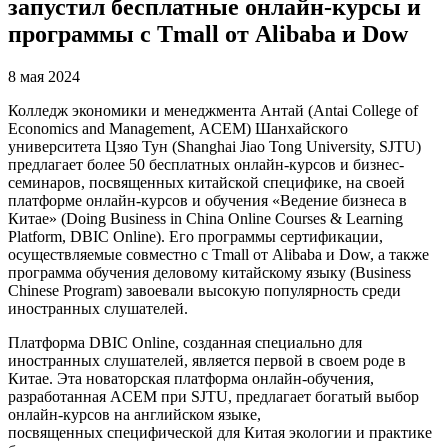
запустил бесплатные онлайн-курсы и
программы с Tmall от Alibaba и Dow
8 мая 2024
Колледж экономики и менеджмента Антай (Antai College of
Economics and Management, ACEM) Шанхайского
университета Цзяо Тун (Shanghai Jiao Tong University, SJTU)
предлагает более 50 бесплатных онлайн-курсов и бизнес-
семинаров, посвященных китайской специфике, на своей
платформе онлайн-курсов и обучения «Ведение бизнеса в
Китае» (Doing Business in China Online Courses & Learning
Platform, DBIC Online). Его программы сертификации,
осуществляемые совместно с Tmall от Alibaba и Dow, а также
программа обучения деловому китайскому языку (Business
Chinese Program) завоевали высокую популярность среди
иностранных слушателей.
Платформа DBIC Online, созданная специально для
иностранных слушателей, является первой в своем роде в
Китае. Эта новаторская платформа онлайн-обучения,
разработанная ACEM при SJTU, предлагает богатый выбор
онлайн-курсов на английском языке,
посвященных специфической для Китая экологии и практике