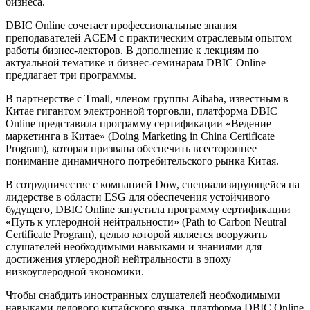
бизнеса.
DBIC Online сочетает профессиональные знания
преподавателей ACEM с практическим отраслевым опытом
работы бизнес-лекторов. В дополнение к лекциям по
актуальной тематике и бизнес-семинарам DBIC Online
предлагает три программы.
В партнерстве с Tmall, членом группы Aibaba, известным в
Китае гигантом электронной торговли, платформа DBIC
Online представила программу сертификации «Ведение
маркетинга в Китае» (Doing Marketing in China Certificate
Program), которая призвана обеспечить всестороннее
понимание динамичного потребительского рынка Китая.
В сотрудничестве с компанией Dow, специализирующейся на
лидерстве в области ESG для обеспечения устойчивого
будущего, DBIC Online запустила программу сертификации
«Путь к углеродной нейтральности» (Path to Carbon Neutral
Certificate Program), целью которой является вооружить
слушателей необходимыми навыками и знаниями для
достижения углеродной нейтральности в эпоху
низкоуглеродной экономики.
Чтобы снабдить иностранных слушателей необходимыми
навыками делового китайского языка, платформа DBIC Online