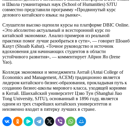
и Школа гуманитарных наук (School of Humanities) SJTU
совместно представили программу «Продвинутый курс
делового китайского языка: на рынке».
Слушатели высоко оценили курсы на платформе DBIC Online.
«Это абсолютно актуальный и всесторонний курс по
китайской экономике. Анализ примеров из реальной
практики помог лучше разобраться в сути», — говорит Шоаиб
Кахут (Shoaib Kahut). «Точное руководство и источник
вдохновения для начинающих студентов в области
устойчивого развития», — комментирует Айрин Яо (Irene
Yao).
Колледж экономики и менеджмента Антай (Antai College of
Economics and Management, ACEM) традиционно является
лидером китайского бизнес-образования, прокладывая путь к
созданию бизнес-школы мирового класса, уходящей корнями
в Китай. Шанхайский университет Цзяо Тун (Shanghai Jiao
Tong University, SJTU), основанный в 1896 году, является
одним из трех старейших китайских университетов и
неизменно входит в пятерку лучших в стране.