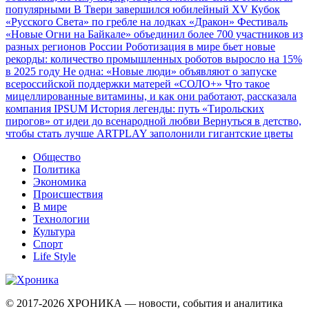
популярными
В Твери завершился юбилейный XV Кубок
«Русского Света» по гребле на лодках «Дракон»
Фестиваль
«Новые Огни на Байкале» объединил более 700 участников из
разных регионов России
Роботизация в мире бьет новые
рекорды: количество промышленных роботов выросло на 15%
в 2025 году
Не одна: «Новые люди» объявляют о запуске
всероссийской поддержки матерей «СОЛО+»
Что такое
мицеллированные витамины, и как они работают, рассказала
компания IPSUM
История легенды: путь «Тирольских
пирогов» от идеи до всенародной любви
Вернуться в детство,
чтобы стать лучше
ARTPLAY заполонили гигантские цветы
Общество
Политика
Экономика
Происшествия
В мире
Технологии
Культура
Спорт
Life Style
© 2017-2026
ХРОНИКА — новости, события и аналитика