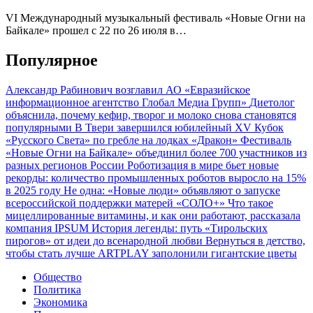
VI Международный музыкальный фестиваль «Новые Огни на
Байкале» прошел с 22 по 26 июля в…
Популярное
Александр Рабинович возглавил АО «Евразийское
информационное агентство Глобал Медиа Групп»
Диетолог
объяснила, почему кефир, творог и молоко снова становятся
популярными
В Твери завершился юбилейный XV Кубок
«Русского Света» по гребле на лодках «Дракон»
Фестиваль
«Новые Огни на Байкале» объединил более 700 участников из
разных регионов России
Роботизация в мире бьет новые
рекорды: количество промышленных роботов выросло на 15%
в 2025 году
Не одна: «Новые люди» объявляют о запуске
всероссийской поддержки матерей «СОЛО+»
Что такое
мицеллированные витамины, и как они работают, рассказала
компания IPSUM
История легенды: путь «Тирольских
пирогов» от идеи до всенародной любви
Вернуться в детство,
чтобы стать лучше
ARTPLAY заполонили гигантские цветы
Общество
Политика
Экономика