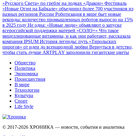
«Русского Света» по гребле на лодках «Дракон»
Фестиваль
«Новые Огни на Байкале» объединил более 700 участников из
разных регионов России
Роботизация в мире бьет новые
рекорды: количество промышленных роботов выросло на 15%
в 2025 году
Не одна: «Новые люди» объявляют о запуске
всероссийской поддержки матерей «СОЛО+»
Что такое
мицеллированные витамины, и как они работают, рассказала
компания IPSUM
История легенды: путь «Тирольских
пирогов» от идеи до всенародной любви
Вернуться в детство,
чтобы стать лучше
ARTPLAY заполонили гигантские цветы
Общество
Политика
Экономика
Происшествия
В мире
Технологии
Культура
Спорт
Life Style
© 2017-2026
ХРОНИКА — новости, события и аналитика