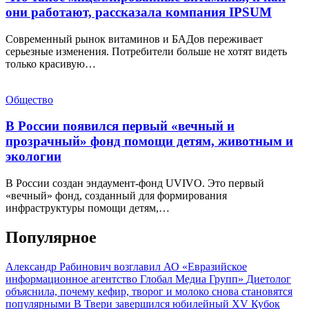
они работают, рассказала компания IPSUM
Современный рынок витаминов и БАДов переживает
серьезные изменения. Потребители больше не хотят видеть
только красивую…
Общество
В России появился первый «вечный и
прозрачный» фонд помощи детям, животным и
экологии
В России создан эндаумент-фонд UVIVO. Это первый
«вечный» фонд, созданный для формирования
инфраструктуры помощи детям,…
Популярное
Александр Рабинович возглавил АО «Евразийское
информационное агентство Глобал Медиа Групп»
Диетолог
объяснила, почему кефир, творог и молоко снова становятся
популярными
В Твери завершился юбилейный XV Кубок