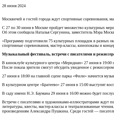
28 июня 2024
Москвичей и гостей города ждут спортивные соревнования, ма
С 27 по 30 июня в Москве пройдет множество культурных меро
Об этом сообщила Наталья Сергунина, заместитель Мэра Моск
«Программу подготовили 75 культурных площадок в разных окр
спортивные соревнования, мастер-классы, кинопоказы и конце
Музыкальный фестиваль, встречи с писателями и режиссе
В киноклубе культурного центра «Меридиан» 27 июня в 19:00
После показа зрители смогут обсудить увиденное с режиссеро
27 июня в 18:00 на главной сцене парка «Фили» начнется муз
В культурном центре «Братеево» 27 июня в 15:00 выступят вос
В саду имени Н.Э. Баумана 29 июня в 16:00 можно будет посл
Встречи с писателями и художниками-иллюстраторами ждут пос
литературы, квесты, мастер-классы и театрализованные чтения
произведениям Александра Пушкина. Среди гостей — писатель 