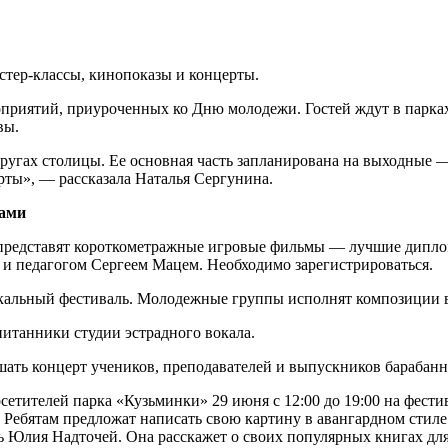
стер-классы, кинопоказы и концерты.
приятий, приуроченных ко Дню молодежи. Гостей ждут в парках,
вы.
угах столицы. Ее основная часть запланирована на выходные —
рты», — рассказала Наталья Сергунина.
рами
 представят короткометражные игровые фильмы — лучшие дипло
м и педагогом Сергеем Мацем. Необходимо зарегистрироваться.
ыкальный фестиваль. Молодежные группы исполнят композиции в
питанники студии эстрадного вокала.
ушать концерт учеников, преподавателей и выпускников барабан
етителей парка «Кузьминки» 29 июня с 12:00 до 19:00 на фест
. Ребятам предложат написать свою картину в авангардном стиле
Юлия Надточей. Она расскажет о своих популярных книгах для 