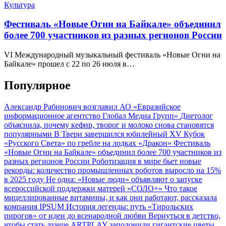
Культура
Фестиваль «Новые Огни на Байкале» объединил
более 700 участников из разных регионов России
VI Международный музыкальный фестиваль «Новые Огни на
Байкале» прошел с 22 по 26 июля в…
Популярное
Александр Рабинович возглавил АО «Евразийское
информационное агентство Глобал Медиа Групп»
Диетолог
объяснила, почему кефир, творог и молоко снова становятся
популярными
В Твери завершился юбилейный XV Кубок
«Русского Света» по гребле на лодках «Дракон»
Фестиваль
«Новые Огни на Байкале» объединил более 700 участников из
разных регионов России
Роботизация в мире бьет новые
рекорды: количество промышленных роботов выросло на 15%
в 2025 году
Не одна: «Новые люди» объявляют о запуске
всероссийской поддержки матерей «СОЛО+»
Что такое
мицеллированные витамины, и как они работают, рассказала
компания IPSUM
История легенды: путь «Тирольских
пирогов» от идеи до всенародной любви
Вернуться в детство,
чтобы стать лучше
ARTPLAY заполонили гигантские цветы