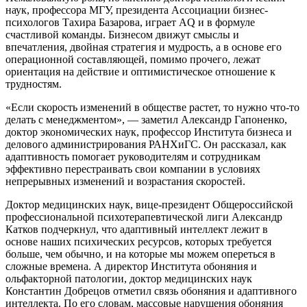
наук, профессора МГУ, президента Ассоциации бизнес-
психологов Тахира Базарова, играет AQ и в формуле
счастливой команды. Бизнесом движут смыслы и
впечатления, двойная стратегия и мудрость, а в основе его
операционной составляющей, помимо прочего, лежат
ориентация на действие и оптимистическое отношение к
трудностям.
«Если скорость изменений в обществе растет, то нужно что-то
делать с менеджментом», — заметил Александр Гапоненко,
доктор экономических наук, профессор Института бизнеса и
делового администрирования РАНХиГС. Он рассказал, как
адаптивность помогает руководителям и сотрудникам
эффективно перестраивать свои компании в условиях
непрерывных изменений и возрастания скоростей.
Доктор медицинских наук, вице-президент Общероссийской
профессиональной психотерапевтической лиги Александр
Катков подчеркнул, что адаптивный интеллект лежит в
основе наших психических ресурсов, которых требуется
больше, чем обычно, и на которые мы можем опереться в
сложные времена. А директор Института обоняния и
ольфакторной патологии, доктор медицинских наук
Константин Добрецов отметил связь обоняния и адаптивного
интеллекта. По его словам, массовые нарушения обоняния