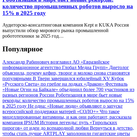
количество промышленных роботов выросло на
15% в 2025 году
Аудиторско-консалтинговая компания Kept и KUKA Россия
выпустили обзор мирового рынка промышленной
робототехники за 2025 год…
Популярное
Александр Рабинович возглавил АО «Евразийское
информационное агентство Глобал Медиа Групп»
Диетолог
объяснила, почему кефир, творог и молоко снова становятся
популярными
В Твери завершился юбилейный XV Кубок
«Русского Света» по гребле на лодках «Дракон»
Фестиваль
«Новые Огни на Байкале» объединил более 700 участников из
разных регионов России
Роботизация в мире бьет новые
рекорды: количество промышленных роботов выросло на 15%
в 2025 году
Не одна: «Новые люди» объявляют о запуске
всероссийской поддержки матерей «СОЛО+»
Что такое
мицеллированные витамины, и как они работают, рассказала
компания IPSUM
История легенды: путь «Тирольских
пирогов» от идеи до всенародной любви
Вернуться в детство,
чтобы стать лучше
ARTPLAY заполонили гигантские цветы