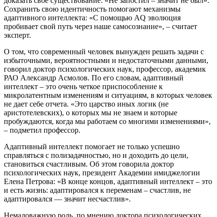
доказать свое существование: «Не запостил – значит не был».
Сохранить свою идентичность помогают механизмы
адаптивного интеллекта: «С помощью AQ эволюция
пробивает свой путь через наше самосознание», – считает
эксперт.
О том, что современный человек вынужден решать задачи с
избыточными, вероятностными и недостаточными данными,
говорил доктор психологических наук, профессор, академик
РАО Александр Асмолов. По его словам, адаптивный
интеллект – это очень четкое приспособление к
микролатентным изменениям и ситуациям, в которых человек
не дает себе отчета. «Это царство иных логик (не
аристотелевских), о которых мы не знаем и которые
пробуждаются, когда мы работаем со многими изменениями»,
– подметил профессор.
Адаптивный интеллект помогает не только успешно
справляться с полизадачностью, но и доходить до цели,
становиться счастливым. Об этом говорила доктор
психологических наук, президент Академии имиджелогии
Елена Петрова: «В конце концов, адаптивный интеллект – это
и есть жизнь: адаптировался к переменам – счастлив, не
адаптировался — значит несчастлив».
Немаловажную роль, по мнению доктора психологических