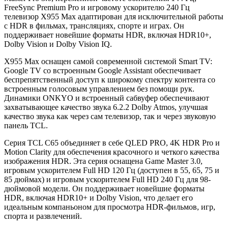
FreeSync Premium Pro и игровому ускорителю 240 Гц
телевизор X955 Max адаптирован для исключительной работы
с HDR в фильмах, трансляциях, спорте и играх. Он
поддерживает новейшие форматы HDR, включая HDR10+,
Dolby Vision и Dolby Vision IQ.
X955 Max оснащен самой современной системой Smart TV:
Google TV со встроенным Google Assistant обеспечивает
беспрепятственный доступ к широкому спектру контента со
встроенным голосовым управлением без помощи рук.
Динамики ONKYO и встроенный сабвуфер обеспечивают
захватывающее качество звука 6.2.2 Dolby Atmos, улучшая
качество звука как через сам телевизор, так и через звуковую
панель TCL.
Серия TCL C65 объединяет в себе QLED PRO, 4K HDR Pro и
Motion Clarity для обеспечения красочного и четкого качества
изображения HDR. Эта серия оснащена Game Master 3.0,
игровым ускорителем Full HD 120 Гц (доступен в 55, 65, 75 и
85 дюймах) и игровым ускорителем Full HD 240 Гц для 98-
дюймовой модели. Он поддерживает новейшие форматы
HDR, включая HDR10+ и Dolby Vision, что делает его
идеальным компаньоном для просмотра HDR-фильмов, игр,
спорта и развлечений.