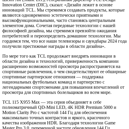
Innovation Center (DIC), сказал: «Дизайн лежит в основе
инноваций TCL. Мы стремимся создавать продукты, которые
являются одновременно эстетически приятными и
высокофункциональными, часто становясь центральным
элементом дома. Сочетая передовые технологии с нашей
философией дизайна, мы стремимся превзойти ожидания
потребителей и переопределить домашние технологии. Мы
гордимся тем, что все наши телевизоры и саундбары 2024 года
получили престижные награды в области дизайна».
По мере того как TCL продолжает внедрять инновации в
области дизайна и технологий, приверженность компании
расширению возможностей просмотра распространяется на
спортивные развлечения, о чем свидетельствуют ее обширные
спортивные партнерские отношения — поддержка
национальных футбольных команд и партнерство с
легендарными спортсменами для повышения впечатлений от
просмотра для спортивных болельщиков во всем мире.
TCL 115 X955 Max — эта серия объединяет в себе
полноматричный QD-Mini LED, 4K HDR Premium 5000 и
Motion Clarity Pro с частотой 144 Гц для обеспечения
максимально точных контрастов и яркого, красочного
качества изображения HDR. Благодаря технологии Game
Master Pro 3.0, переменной частоте обновления 144 Гц,