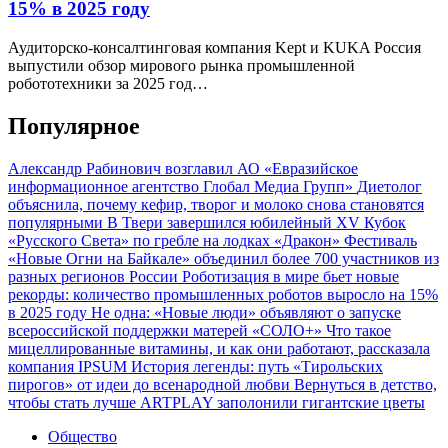
15% в 2025 году
Аудиторско-консалтинговая компания Kept и KUKA Россия
выпустили обзор мирового рынка промышленной
робототехники за 2025 год…
Популярное
Александр Рабинович возглавил АО «Евразийское
информационное агентство Глобал Медиа Групп»
Диетолог
объяснила, почему кефир, творог и молоко снова становятся
популярными
В Твери завершился юбилейный XV Кубок
«Русского Света» по гребле на лодках «Дракон»
Фестиваль
«Новые Огни на Байкале» объединил более 700 участников из
разных регионов России
Роботизация в мире бьет новые
рекорды: количество промышленных роботов выросло на 15%
в 2025 году
Не одна: «Новые люди» объявляют о запуске
всероссийской поддержки матерей «СОЛО+»
Что такое
мицеллированные витамины, и как они работают, рассказала
компания IPSUM
История легенды: путь «Тирольских
пирогов» от идеи до всенародной любви
Вернуться в детство,
чтобы стать лучше
ARTPLAY заполонили гигантские цветы
Общество