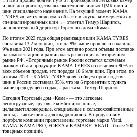
TYRES прошел долгий путь от производства легковых камер
и шин до производства высокотехнологичных ЦМК шин и
шин специального назначения. На текущий момент KAMA
TYRES является лидером в области выпуска коммерческих и
специализированных шин», – отметил Тимур Шарипов,
исполнительный директор Торгового дома «Кама».
По итогам 2023 года общая реализация шин KAMA TYRES
составила 13,2 млн шин, что на 8% выше прошлого года и на
9% выше 2021 года. При этом активно росли объемы поставок
на комплектацию и развивалась реализация на вторичном
рынке РФ. «Вторичный рынок России остается ключевым
рынком сбыта продукции KAMA TYRES и составляет 80% от
всех объемов продаж, это порядка 10,6 млн шин. При этом, по
итогам 2023 г. KAMA TYRES доля в общем производстве
шин в России составила 35%, что на 6 процентных пункта
выше предыдущего года», – рассказал Тимур Шарипов.
Сегодня Торговый дом «Кама» — это легковые,
легкогрузовые, грузовые комбинированные,
цельнометаллокордные, специальные и сельскохозяйственные
шины, а также шины для квадроциклов. В продуктовом
портфеле компании представлены торговые марки Viatti,
КАМА, KAMA PRO, FORZA и KAMARETREAD – более 500
товарных позиций.