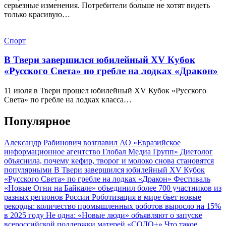
серьезные изменения. Потребители больше не хотят видеть
только красивую…
Спорт
В Твери завершился юбилейный XV Кубок
«Русского Света» по гребле на лодках «Дракон»
11 июля в Твери прошел юбилейный XV Кубок «Русского
Света» по гребле на лодках класса…
Популярное
Александр Рабинович возглавил АО «Евразийское
информационное агентство Глобал Медиа Групп»
Диетолог
объяснила, почему кефир, творог и молоко снова становятся
популярными
В Твери завершился юбилейный XV Кубок
«Русского Света» по гребле на лодках «Дракон»
Фестиваль
«Новые Огни на Байкале» объединил более 700 участников из
разных регионов России
Роботизация в мире бьет новые
рекорды: количество промышленных роботов выросло на 15%
в 2025 году
Не одна: «Новые люди» объявляют о запуске
всероссийской поддержки матерей «СОЛО+»
Что такое