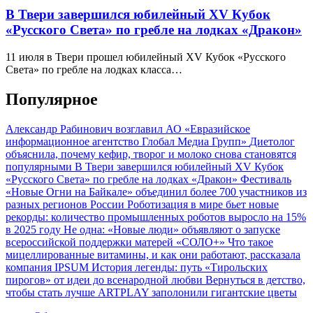
В Твери завершился юбилейный XV Кубок
«Русского Света» по гребле на лодках «Дракон»
11 июля в Твери прошел юбилейный XV Кубок «Русского
Света» по гребле на лодках класса…
Популярное
Александр Рабинович возглавил АО «Евразийское
информационное агентство Глобал Медиа Групп»
Диетолог
объяснила, почему кефир, творог и молоко снова становятся
популярными
В Твери завершился юбилейный XV Кубок
«Русского Света» по гребле на лодках «Дракон»
Фестиваль
«Новые Огни на Байкале» объединил более 700 участников из
разных регионов России
Роботизация в мире бьет новые
рекорды: количество промышленных роботов выросло на 15%
в 2025 году
Не одна: «Новые люди» объявляют о запуске
всероссийской поддержки матерей «СОЛО+»
Что такое
мицеллированные витамины, и как они работают, рассказала
компания IPSUM
История легенды: путь «Тирольских
пирогов» от идеи до всенародной любви
Вернуться в детство,
чтобы стать лучше
ARTPLAY заполонили гигантские цветы