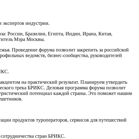
и экспертов индустрии.
а: России, Бразилии, Египта, Индии, Ирана, Китая,
титель Мэра Москвы.
ежья. Проведение форума позволит закрепить за российской
профильных ведомств, бизнес-сообщества, руководителей
ИКС.
акцентом на практический результат. Планируем утвердить
еского трека БРИКС. Деловая программа форума позволит
туристический потенциал каждой страны. Это поможет нашим
ешетников.
тации продуктов туроператоров, сервисов для путешествий
 сотрудничества стран БРИКС.