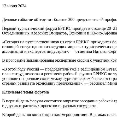
12 июня 2024
Деловое событие объединит больше 300 представителей профил
Первый туристический форум БРИКС пройдет в столице 20–21 и
Объединенных Арабских Эмиратов, Эфиопии и Южно-Африканс
«Сегодня на путешественников из стран БРИКС приходится бол
столицей статус одного из ведущих мировых туристических це
ассоциаций и экспертов индустрии», — отметила Наталья Сер
В программе запланированы экспертные сессии с участием кр
«В этом году Россия — председатель уже в расширенном БРИК
план сотрудничества и регламент рабочей группы БРИКС по т
установить прочные связи между туристическим бизнесом стр
странам развивать экономику предложения», — рассказал Мин
Ключевые темы форума
В первый день форума состоится закрытое заседание рабочей 
и других отраслевых проектов из разных государств.
Второй день посвятят открытым мероприятиям. В рамках плен