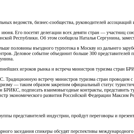
ьных ведомств, бизнес-сообщества, руководителей ассоциаций 
юня. Его посетят делегации всех девяти стран — участниц союз
кой Республики. Об этом сообщила Наталья Сергунина, замес
ьше половины въездного турпотока в Москву из дальнего заруб
нтров. Деловое событие объединит больше 300 представителей 
гунина.
упнейших игроков рынка и встреча министров туризма стран БР
С. Традиционную встречу министров туризма стран проводим с 
уризму — таким образом закрепим официальный статус туристич
ан БРИКС, подписать взаимовыгодные контракты, представить 
истр экономического развития Российской Федерации Максим Р
группы представителей индустрии, пройдут переговоры и презен
арного заседания спикеры обсудят перспективы международного