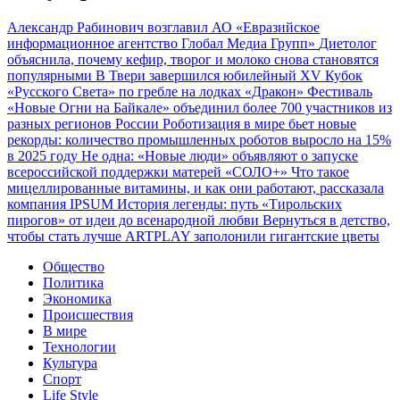
Александр Рабинович возглавил АО «Евразийское
информационное агентство Глобал Медиа Групп»
Диетолог
объяснила, почему кефир, творог и молоко снова становятся
популярными
В Твери завершился юбилейный XV Кубок
«Русского Света» по гребле на лодках «Дракон»
Фестиваль
«Новые Огни на Байкале» объединил более 700 участников из
разных регионов России
Роботизация в мире бьет новые
рекорды: количество промышленных роботов выросло на 15%
в 2025 году
Не одна: «Новые люди» объявляют о запуске
всероссийской поддержки матерей «СОЛО+»
Что такое
мицеллированные витамины, и как они работают, рассказала
компания IPSUM
История легенды: путь «Тирольских
пирогов» от идеи до всенародной любви
Вернуться в детство,
чтобы стать лучше
ARTPLAY заполонили гигантские цветы
Общество
Политика
Экономика
Происшествия
В мире
Технологии
Культура
Спорт
Life Style