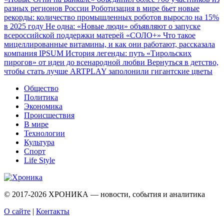
разных регионов России
Роботизация в мире бьет новые
рекорды: количество промышленных роботов выросло на 15%
в 2025 году
Не одна: «Новые люди» объявляют о запуске
всероссийской поддержки матерей «СОЛО+»
Что такое
мицеллированные витамины, и как они работают, рассказала
компания IPSUM
История легенды: путь «Тирольских
пирогов» от идеи до всенародной любви
Вернуться в детство,
чтобы стать лучше
ARTPLAY заполонили гигантские цветы
Общество
Политика
Экономика
Происшествия
В мире
Технологии
Культура
Спорт
Life Style
© 2017-2026
ХРОНИКА — новости, события и аналитика
О сайте
|
Контакты