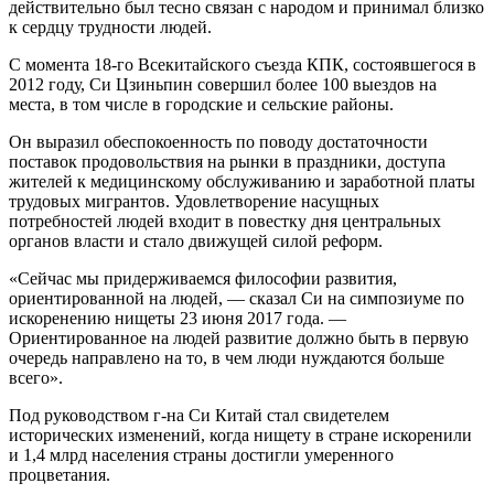
действительно был тесно связан с народом и принимал близко
к сердцу трудности людей.
С момента 18-го Всекитайского съезда КПК, состоявшегося в
2012 году, Си Цзиньпин совершил более 100 выездов на
места, в том числе в городские и сельские районы.
Он выразил обеспокоенность по поводу достаточности
поставок продовольствия на рынки в праздники, доступа
жителей к медицинскому обслуживанию и заработной платы
трудовых мигрантов. Удовлетворение насущных
потребностей людей входит в повестку дня центральных
органов власти и стало движущей силой реформ.
«Сейчас мы придерживаемся философии развития,
ориентированной на людей, — сказал Си на симпозиуме по
искоренению нищеты 23 июня 2017 года. —
Ориентированное на людей развитие должно быть в первую
очередь направлено на то, в чем люди нуждаются больше
всего».
Под руководством г-на Си Китай стал свидетелем
исторических изменений, когда нищету в стране искоренили
и 1,4 млрд населения страны достигли умеренного
процветания.