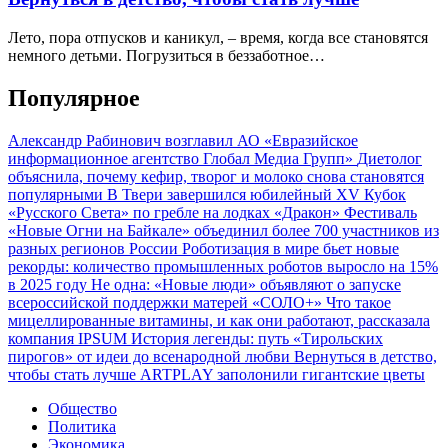
Лето, пора отпусков и каникул, – время, когда все становятся
немного детьми. Погрузиться в беззаботное…
Популярное
Александр Рабинович возглавил АО «Евразийское
информационное агентство Глобал Медиа Групп»
Диетолог
объяснила, почему кефир, творог и молоко снова становятся
популярными
В Твери завершился юбилейный XV Кубок
«Русского Света» по гребле на лодках «Дракон»
Фестиваль
«Новые Огни на Байкале» объединил более 700 участников из
разных регионов России
Роботизация в мире бьет новые
рекорды: количество промышленных роботов выросло на 15%
в 2025 году
Не одна: «Новые люди» объявляют о запуске
всероссийской поддержки матерей «СОЛО+»
Что такое
мицеллированные витамины, и как они работают, рассказала
компания IPSUM
История легенды: путь «Тирольских
пирогов» от идеи до всенародной любви
Вернуться в детство,
чтобы стать лучше
ARTPLAY заполонили гигантские цветы
Общество
Политика
Экономика