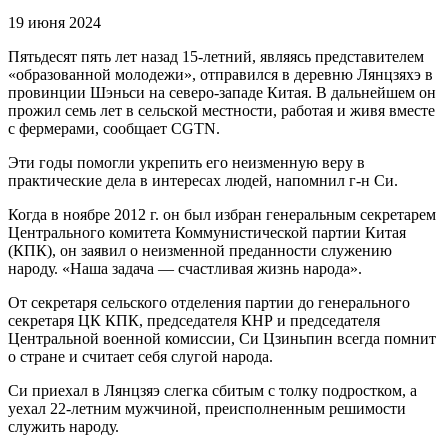
19 июня 2024
Пятьдесят пять лет назад 15-летний, являясь представителем
«образованной молодежи», отправился в деревню Лянцзяхэ в
провинции Шэньси на северо-западе Китая. В дальнейшем он
прожил семь лет в сельской местности, работая и живя вместе
с фермерами, сообщает CGTN.
Эти годы помогли укрепить его неизменную веру в
практические дела в интересах людей, напомнил г-н Си.
Когда в ноябре 2012 г. он был избран генеральным секретарем
Центрального комитета Коммунистической партии Китая
(КПК), он заявил о неизменной преданности служению
народу. «Наша задача — счастливая жизнь народа».
От секретаря сельского отделения партии до генерального
секретаря ЦК КПК, председателя КНР и председателя
Центральной военной комиссии, Си Цзиньпин всегда помнит
о стране и считает себя слугой народа.
Си приехал в Лянцзяэ слегка сбитым с толку подростком, а
уехал 22-летним мужчиной, преисполненным решимости
служить народу.