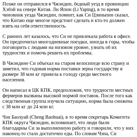
Позже он отправился в Чжэндин, бедный уезд в провинции
Хэбэй на севере Китая. Ли Япин (Li Yaping), в то время
чиновник уезда Чжэндин, помнит, как Си Цзиньпин сказал,
что Китаю еще многое предстоит сделать и кто-то должен
взять на себя ответственность.
С ранних лет казалось, что Си не привлекала работа в офисе.
Он предпочитал многодневные поездки, иногда в горы, чтобы
поговорить с людьми на низовом уровне, узнать об их
трудностях и помочь решить их проблемы.
В Чжэндине Си объехал на старом велосипеде всю страну и
заметил, что годовая норма поставки зерна государству в
размере 38 млн кг привела к голоду среди местного
населения.
Он написал в ЦК КПК, предположив, что трудности местных
фермеров вызваны высокой нормой поставок. После того как
следственная группа изучила ситуацию, норма была снижена
с 38 млн кг до 24 млн кг.
Чэн Баохуай (Cheng Baohuai), в то время секретарь Комитета
КПК округа Чжэндин, вспоминает, что люди были
благодарны Си за выполненную работу и говорили, что у них
наконец-то стало достаточно еды. По словам Чэна, Си