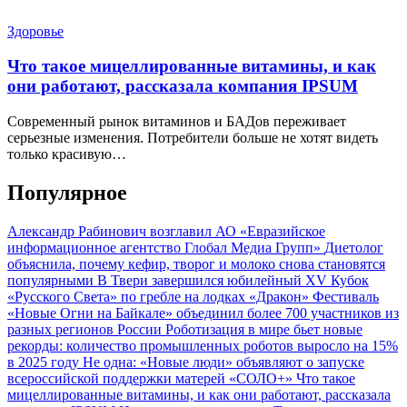
Здоровье
Что такое мицеллированные витамины, и как
они работают, рассказала компания IPSUM
Современный рынок витаминов и БАДов переживает
серьезные изменения. Потребители больше не хотят видеть
только красивую…
Популярное
Александр Рабинович возглавил АО «Евразийское
информационное агентство Глобал Медиа Групп»
Диетолог
объяснила, почему кефир, творог и молоко снова становятся
популярными
В Твери завершился юбилейный XV Кубок
«Русского Света» по гребле на лодках «Дракон»
Фестиваль
«Новые Огни на Байкале» объединил более 700 участников из
разных регионов России
Роботизация в мире бьет новые
рекорды: количество промышленных роботов выросло на 15%
в 2025 году
Не одна: «Новые люди» объявляют о запуске
всероссийской поддержки матерей «СОЛО+»
Что такое
мицеллированные витамины, и как они работают, рассказала