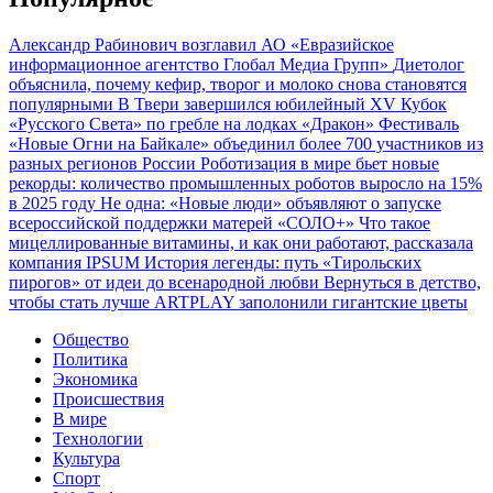
Александр Рабинович возглавил АО «Евразийское
информационное агентство Глобал Медиа Групп»
Диетолог
объяснила, почему кефир, творог и молоко снова становятся
популярными
В Твери завершился юбилейный XV Кубок
«Русского Света» по гребле на лодках «Дракон»
Фестиваль
«Новые Огни на Байкале» объединил более 700 участников из
разных регионов России
Роботизация в мире бьет новые
рекорды: количество промышленных роботов выросло на 15%
в 2025 году
Не одна: «Новые люди» объявляют о запуске
всероссийской поддержки матерей «СОЛО+»
Что такое
мицеллированные витамины, и как они работают, рассказала
компания IPSUM
История легенды: путь «Тирольских
пирогов» от идеи до всенародной любви
Вернуться в детство,
чтобы стать лучше
ARTPLAY заполонили гигантские цветы
Общество
Политика
Экономика
Происшествия
В мире
Технологии
Культура
Спорт