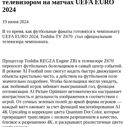
телевизором на матчах UEFA EURO
2024
19 июня 2024
В то время, как футбольные фанаты готовятся к чемпионату
UEFA EURO 2024, Toshiba TV Z670 стал официальным
телевизора чемпионата.
Процессор Toshiba REGZA Engine ZRi в телевизоре Z670
переносит футбольных болельщиков в самый центр событий.
В режиме AI Football они смогут видеть быстро движущиеся
объекты кристально чисто, а действия на футбольном поле
значительно подробнее. Чтобы болельщики могли увидеть,
как любимый игрок забивает выигрышный гол, функция
оптимизации AI Picture Optimizer автоматически настраивает
контрастность и детальность изображения в соответствии с
игрой. От сочных зеленых полей до яркой формы игроков —
каждый матч оживает за счет функций масштабирования AI
4K Upscaling и коррекции цвета Quantum Dot Color, которые
превращают трансляции с низким разрешением в качество,
близкое к разрешению 4K, и раскрывают реалистичные цвета