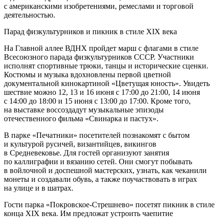
с американскими изобретениями, ремеслами и торговой
деятельностью.
Парад физкультурников и пикник в стиле XIX века
На Главной аллее ВДНХ пройдет марш с флагами в стиле
Всесоюзного парада физкультурников СССР. Участники
исполнят спортивные трюки, танцы и исторические сценки.
Костюмы и музыка вдохновлены первой цветной
документальной кинокартиной «Цветущая юность». Увидеть
шествие можно 12, 13 и 16 июня с 17:00 до 21:00, 14 июня
с 14:00 до 18:00 и 15 июня с 13:00 до 17:00. Кроме того,
на выставке воссоздадут музыкальные эпизоды
отечественного фильма «Свинарка и пастух».
В парке «Печатники» посетителей познакомят с бытом
и культурой русичей, византийцев, викингов
в Средневековье. Для гостей организуют занятия
по каллиграфии и вязанию сетей. Они смогут побывать
в войлочной и доспешной мастерских, узнать, как чеканили
монеты и создавали обувь, а также поучаствовать в играх
на улице и в шатрах.
Гости парка «Покровское-Стрешнево» посетят пикник в стиле
конца XIX века. Им предложат устроить чаепитие