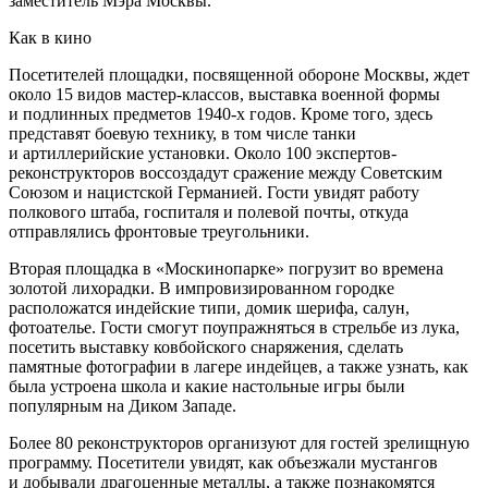
заместитель Мэра Москвы.
Как в кино
Посетителей площадки, посвященной обороне Москвы, ждет
около 15 видов мастер-классов, выставка военной формы
и подлинных предметов 1940-х годов. Кроме того, здесь
представят боевую технику, в том числе танки
и артиллерийские установки. Около 100 экспертов-
реконструкторов воссоздадут сражение между Советским
Союзом и нацистской Германией. Гости увидят работу
полкового штаба, госпиталя и полевой почты, откуда
отправлялись фронтовые треугольники.
Вторая площадка в «Москинопарке» погрузит во времена
золотой лихорадки. В импровизированном городке
расположатся индейские типи, домик шерифа, салун,
фотоателье. Гости смогут поупражняться в стрельбе из лука,
посетить выставку ковбойского снаряжения, сделать
памятные фотографии в лагере индейцев, а также узнать, как
была устроена школа и какие настольные игры были
популярным на Диком Западе.
Более 80 реконструкторов организуют для гостей зрелищную
программу. Посетители увидят, как объезжали мустангов
и добывали драгоценные металлы, а также познакомятся