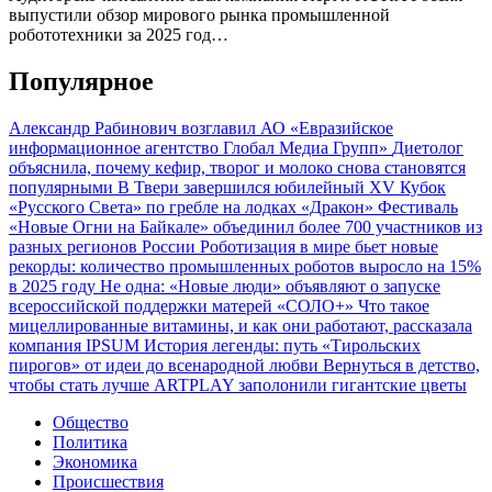
выпустили обзор мирового рынка промышленной
робототехники за 2025 год…
Популярное
Александр Рабинович возглавил АО «Евразийское
информационное агентство Глобал Медиа Групп»
Диетолог
объяснила, почему кефир, творог и молоко снова становятся
популярными
В Твери завершился юбилейный XV Кубок
«Русского Света» по гребле на лодках «Дракон»
Фестиваль
«Новые Огни на Байкале» объединил более 700 участников из
разных регионов России
Роботизация в мире бьет новые
рекорды: количество промышленных роботов выросло на 15%
в 2025 году
Не одна: «Новые люди» объявляют о запуске
всероссийской поддержки матерей «СОЛО+»
Что такое
мицеллированные витамины, и как они работают, рассказала
компания IPSUM
История легенды: путь «Тирольских
пирогов» от идеи до всенародной любви
Вернуться в детство,
чтобы стать лучше
ARTPLAY заполонили гигантские цветы
Общество
Политика
Экономика
Происшествия