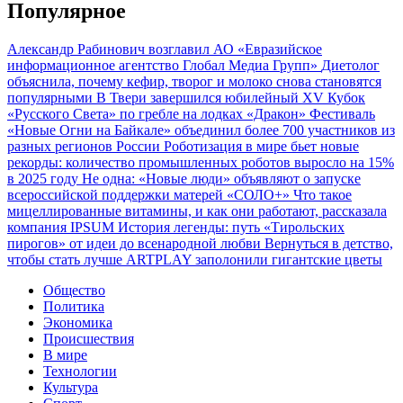
Популярное
Александр Рабинович возглавил АО «Евразийское
информационное агентство Глобал Медиа Групп»
Диетолог
объяснила, почему кефир, творог и молоко снова становятся
популярными
В Твери завершился юбилейный XV Кубок
«Русского Света» по гребле на лодках «Дракон»
Фестиваль
«Новые Огни на Байкале» объединил более 700 участников из
разных регионов России
Роботизация в мире бьет новые
рекорды: количество промышленных роботов выросло на 15%
в 2025 году
Не одна: «Новые люди» объявляют о запуске
всероссийской поддержки матерей «СОЛО+»
Что такое
мицеллированные витамины, и как они работают, рассказала
компания IPSUM
История легенды: путь «Тирольских
пирогов» от идеи до всенародной любви
Вернуться в детство,
чтобы стать лучше
ARTPLAY заполонили гигантские цветы
Общество
Политика
Экономика
Происшествия
В мире
Технологии
Культура