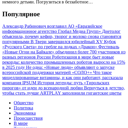
немного детьми. Погрузиться в беззаботное…
Популярное
Александр Рабинович возглавил АО «Евразийское
информационное агентство Глобал Медиа Групп»
Диетолог
объяснила, почему кефир, творог и молоко снова становятся
популярными
В Твери завершился юбилейный XV Кубок
«Русского Света» по гребле на лодках «Дракон»
Фестиваль
«Новые Огни на Байкале» объединил более 700 участников из
разных регионов России
Роботизация в мире бьет новые
рекорды: количество промышленных роботов выросло на 15%
в 2025 году
Не одна: «Новые люди» объявляют о запуске
всероссийской поддержки матерей «СОЛО+»
Что такое
мицеллированные витамины, и как они работают, рассказала
компания IPSUM
История легенды: путь «Тирольских
пирогов» от идеи до всенародной любви
Вернуться в детство,
чтобы стать лучше
ARTPLAY заполонили гигантские цветы
Общество
Политика
Экономика
Происшествия
В мире