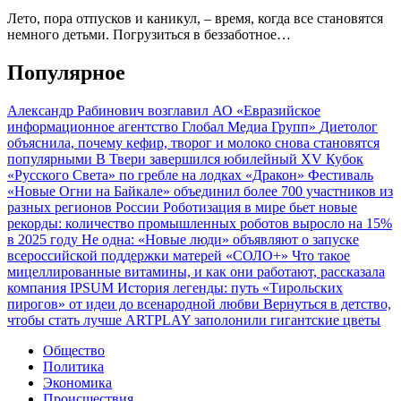
Лето, пора отпусков и каникул, – время, когда все становятся
немного детьми. Погрузиться в беззаботное…
Популярное
Александр Рабинович возглавил АО «Евразийское
информационное агентство Глобал Медиа Групп»
Диетолог
объяснила, почему кефир, творог и молоко снова становятся
популярными
В Твери завершился юбилейный XV Кубок
«Русского Света» по гребле на лодках «Дракон»
Фестиваль
«Новые Огни на Байкале» объединил более 700 участников из
разных регионов России
Роботизация в мире бьет новые
рекорды: количество промышленных роботов выросло на 15%
в 2025 году
Не одна: «Новые люди» объявляют о запуске
всероссийской поддержки матерей «СОЛО+»
Что такое
мицеллированные витамины, и как они работают, рассказала
компания IPSUM
История легенды: путь «Тирольских
пирогов» от идеи до всенародной любви
Вернуться в детство,
чтобы стать лучше
ARTPLAY заполонили гигантские цветы
Общество
Политика
Экономика
Происшествия