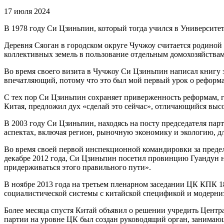
17 июля 2024
В 1978 году Си Цзиньпин, который тогда учился в Университет
Деревня Сяоган в городском округе Чучжоу считается родиной
коллективных земель в пользование отдельным домохозяйствам
Во время своего визита в Чучжоу Си Цзиньпин написал книгу за
впечатляющий, потому что это был мой первый урок о реформа
С тех пор Си Цзиньпин сохраняет приверженность реформам, гд
Китая, предложил дух «сделай это сейчас», отличающийся выс
В 2003 году Си Цзиньпин, находясь на посту председателя п
аспектах, включая регион, рыночную экономику и экологию, д
Во время своей первой инспекционной командировки за предел
декабре 2012 года, Си Цзиньпин посетил провинцию Гуандун на
придерживаться этого правильного пути».
В ноябре 2013 года на третьем пленарном заседании ЦК КПК 1
социалистической системы с китайской спецификой и модерни
Более месяца спустя Китай объявил о решении учредить Цент
партии на уровне ЦК был создан руководящий орган, занимаю