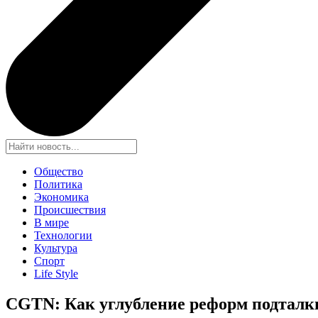
Общество
Политика
Экономика
Происшествия
В мире
Технологии
Культура
Спорт
Life Style
CGTN: Как углубление реформ подталк