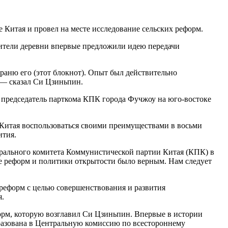
 Китая и провел на месте исследование сельских реформ.
жители деревни впервые предложили идею передачи
храню его (этот блокнот). Опыт был действительно
 — сказал Си Цзиньпин.
а председатель парткома КПК города Фучжоу на юго-востоке
Китая воспользоваться своими преимуществами в восьми
ития.
трального комитета Коммунистической партии Китая (КПК) в
ле реформ и политики открытости было верным. Нам следует
 реформ с целью совершенствования и развития
я.
рм, которую возглавил Си Цзиньпин. Впервые в истории
разована в Центральную комиссию по всестороннему