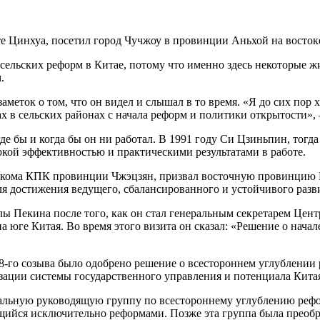
е Цинхуа, посетил город Чучжоу в провинции Аньхой на востоке
 сельских реформ в Китае, потому что именно здесь некоторые 
.
меток о том, что он видел и слышал в то время. «Я до сих пор 
х в сельских районах с начала реформ и политики открытости»,
е бы и когда бы он ни работал. В 1991 году Си Цзиньпин, тогд
окой эффективностью и практическими результатами в работе.
арткома КПК провинции Чжэцзян, призвал восточную провинцию 
ля достижения ведущего, сбалансированного и устойчивого разв
ы Пекина после того, как он стал генеральным секретарем Цен
 юге Китая. Во время этого визита он сказал: «Решение о нача
8-го созыва было одобрено решение о всестороннем углублении
зации системы государственного управления и потенциала Кита
ральную руководящую группу по всестороннему углублению рефо
щийся исключительно реформами. Позже эта группа была преоб