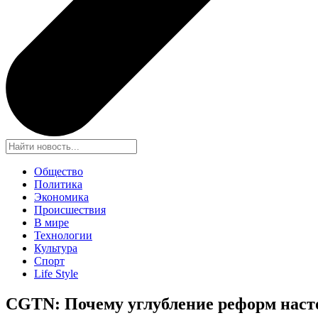
Общество
Политика
Экономика
Происшествия
В мире
Технологии
Культура
Спорт
Life Style
CGTN: Почему углубление реформ наст