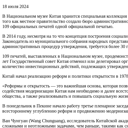
18 июля 2024
В Национальном музее Китая хранится специальная коллекция 
того как местное правительство создало бюро административн
109 официальных печатей одной официальной печатью.
В 2014 году, несмотря на то что концепция построения социали
Законодатель из муниципального собрания народных представи
административных процедур утверждения, требуется более 30 г
109 печатей, выставленных в Национальном музее, продемонс
лет Государственный совет Китая отменил или делегировал ор
количество инвестиционных действий, подлежащих утверждени
Китай начал реализацию реформ и политики открытости в 1978 
«Реформы и открытость — это важнейшая основа, которая позв
содействия модернизации Китая нам необходимо и далее всест
общества, а также реализовывать и повышать социальную жизн
В понедельник в Пекине начало работу третье пленарное засе
всестороннему углублению реформ и продвижению модерниза
Ван Чунгуан (Wang Chunguang), исследователь Китайской акаде
сложными и неотложными задачами, чем раньше, такими как 