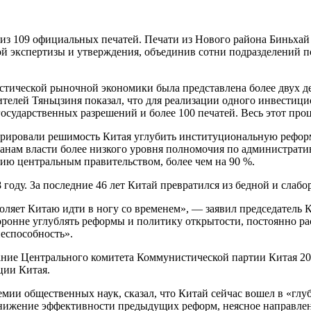
из 109 официальных печатей. Печати из Нового района Биньхай 
ой экспертизы и утверждения, объединив сотни подразделений п
стической рыночной экономики была представлена более двух дес
телей Тяньцзиня показал, что для реализации одного инвестицио
осударственных разрешений и более 100 печатей. Весь этот проц
трировали решимость Китая углубить институциональную реформ
ганам власти более низкого уровня полномочия по администрати
ю центральным правительством, более чем на 90 %.
году. За последние 46 лет Китай превратился из бедной и слаб
оляет Китаю идти в ногу со временем», — заявил председатель 
оронне углублять реформы и политику открытости, постоянно р
еспособность».
дание Центрального комитета Коммунистической партии Китая 20
ции Китая.
мии общественных наук, сказал, что Китай сейчас вошел в «глу
снижение эффективности предыдущих реформ, неясное направле