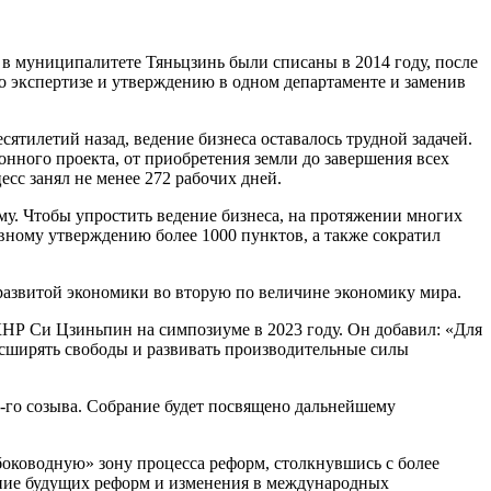
в муниципалитете Тяньцзинь были списаны в 2014 году, после
о экспертизе и утверждению в одном департаменте и заменив
ятилетий назад, ведение бизнеса оставалось трудной задачей.
нного проекта, от приобретения земли до завершения всех
есс занял не менее 272 рабочих дней.
у. Чтобы упростить ведение бизнеса, на протяжении многих
вному утверждению более 1000 пунктов, а также сократил
оразвитой экономики во вторую по величине экономику мира.
КНР Си Цзиньпин на симпозиуме в 2023 году. Он добавил: «Для
асширять свободы и развивать производительные силы
-го созыва. Собрание будет посвящено дальнейшему
боководную» зону процесса реформ, столкнувшись с более
ние будущих реформ и изменения в международных