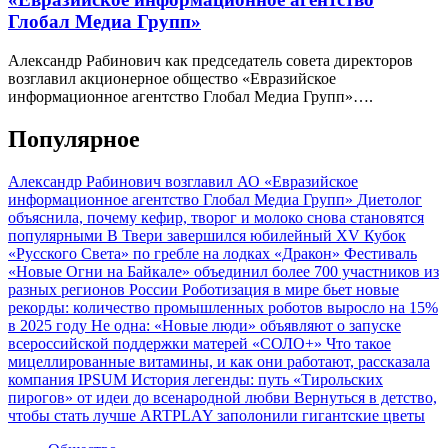
Глобал Медиа Групп»
Александр Рабинович как председатель совета директоров
возглавил акционерное общество «Евразийское
информационное агентство Глобал Медиа Групп»….
Популярное
Александр Рабинович возглавил АО «Евразийское
информационное агентство Глобал Медиа Групп»
Диетолог
объяснила, почему кефир, творог и молоко снова становятся
популярными
В Твери завершился юбилейный XV Кубок
«Русского Света» по гребле на лодках «Дракон»
Фестиваль
«Новые Огни на Байкале» объединил более 700 участников из
разных регионов России
Роботизация в мире бьет новые
рекорды: количество промышленных роботов выросло на 15%
в 2025 году
Не одна: «Новые люди» объявляют о запуске
всероссийской поддержки матерей «СОЛО+»
Что такое
мицеллированные витамины, и как они работают, рассказала
компания IPSUM
История легенды: путь «Тирольских
пирогов» от идеи до всенародной любви
Вернуться в детство,
чтобы стать лучше
ARTPLAY заполонили гигантские цветы