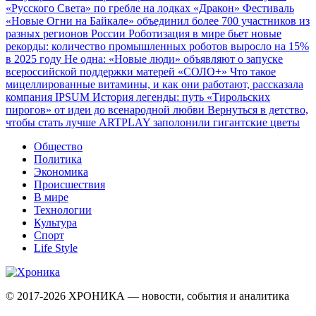
«Русского Света» по гребле на лодках «Дракон»
Фестиваль
«Новые Огни на Байкале» объединил более 700 участников из
разных регионов России
Роботизация в мире бьет новые
рекорды: количество промышленных роботов выросло на 15%
в 2025 году
Не одна: «Новые люди» объявляют о запуске
всероссийской поддержки матерей «СОЛО+»
Что такое
мицеллированные витамины, и как они работают, рассказала
компания IPSUM
История легенды: путь «Тирольских
пирогов» от идеи до всенародной любви
Вернуться в детство,
чтобы стать лучше
ARTPLAY заполонили гигантские цветы
Общество
Политика
Экономика
Происшествия
В мире
Технологии
Культура
Спорт
Life Style
© 2017-2026
ХРОНИКА — новости, события и аналитика