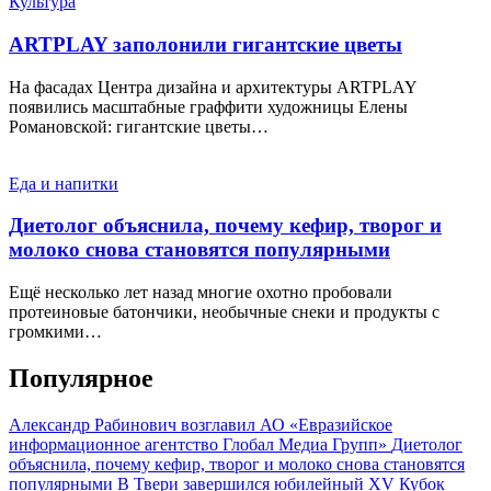
Культура
ARTPLAY заполонили гигантские цветы
На фасадах Центра дизайна и архитектуры ARTPLAY
появились масштабные граффити художницы Елены
Романовской: гигантские цветы…
Еда и напитки
Диетолог объяснила, почему кефир, творог и
молоко снова становятся популярными
Ещё несколько лет назад многие охотно пробовали
протеиновые батончики, необычные снеки и продукты с
громкими…
Популярное
Александр Рабинович возглавил АО «Евразийское
информационное агентство Глобал Медиа Групп»
Диетолог
объяснила, почему кефир, творог и молоко снова становятся
популярными
В Твери завершился юбилейный XV Кубок