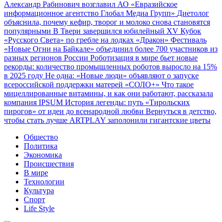
Александр Рабинович возглавил АО «Евразийское
информационное агентство Глобал Медиа Групп»
Диетолог
объяснила, почему кефир, творог и молоко снова становятся
популярными
В Твери завершился юбилейный XV Кубок
«Русского Света» по гребле на лодках «Дракон»
Фестиваль
«Новые Огни на Байкале» объединил более 700 участников из
разных регионов России
Роботизация в мире бьет новые
рекорды: количество промышленных роботов выросло на 15%
в 2025 году
Не одна: «Новые люди» объявляют о запуске
всероссийской поддержки матерей «СОЛО+»
Что такое
мицеллированные витамины, и как они работают, рассказала
компания IPSUM
История легенды: путь «Тирольских
пирогов» от идеи до всенародной любви
Вернуться в детство,
чтобы стать лучше
ARTPLAY заполонили гигантские цветы
Общество
Политика
Экономика
Происшествия
В мире
Технологии
Культура
Спорт
Life Style