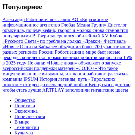
Популярное
Александр Рабинович возглавил АО «Евразийское
информационное агентство Глобал Медиа Групп»
Диетолог
объяснила, почему кефир, творог и молоко снова становятся
популярными
В Твери завершился юбилейный XV Кубок
«Русского Света» по гребле на лодках «Дракон»
Фестиваль
«Новые Огни на Байкале» объединил более 700 участников из
разных регионов России
Роботизация в мире бьет новые
рекорды: количество промышленных роботов выросло на 15%
в 2025 году
Не одна: «Новые люди» объявляют о запуске
всероссийской поддержки матерей «СОЛО+»
Что такое
мицеллированные витамины, и как они работают, рассказала
компания IPSUM
История легенды: путь «Тирольских
пирогов» от идеи до всенародной любви
Вернуться в детство,
чтобы стать лучше
ARTPLAY заполонили гигантские цветы
Общество
Политика
Экономика
Происшествия
В мире
Технологии
Культура