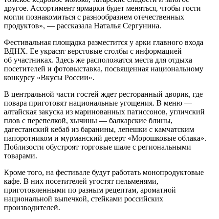
другое. Ассортимент ярмарки будет меняться, чтобы гости
могли познакомиться с разнообразием отечественных
продуктов», — рассказала Наталья Сергунина.
Фестивальная площадка разместится у арки главного входа
ВДНХ. Ее украсят верстовые столбы с информацией
об участниках. Здесь же расположатся места для отдыха
посетителей и фотовыставка, посвященная национальному
конкурсу «Вкусы России».
В центральной части гостей ждет ресторанный дворик, где
повара приготовят национальные угощения. В меню —
алтайская закуска из маринованных патиссонов, угличский
плов с перепелкой, хычины — балкарские блины,
дагестанский кебаб из баранины, лепешки с камчатским
папоротником и мурманский десерт «Морошковые облака».
Поблизости обустроят торговые шале с региональными
товарами.
Кроме того, на фестивале будут работать монопродуктовые
кафе. В них посетителей угостят пельменями,
приготовленными по разным рецептам, ароматной
национальной выпечкой, стейками российских
производителей.