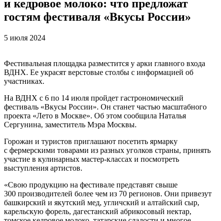
и кедровое молоко: что предложат
гостям фестиваля «Вкусы России»
5 июля 2024
Фестивальная площадка разместится у арки главного входа
ВДНХ. Ее украсят верстовые столбы с информацией об
участниках.
На ВДНХ с 6 по 14 июля пройдет гастрономический
фестиваль «Вкусы России». Он станет частью масштабного
проекта «Лето в Москве». Об этом сообщила Наталья
Сергунина, заместитель Мэра Москвы.
Горожан и туристов приглашают посетить ярмарку
с фермерскими товарами из разных уголков страны, принять
участие в кулинарных мастер-классах и посмотреть
выступления артистов.
«Свою продукцию на фестивале представят свыше
300 производителей более чем из 70 регионов. Они привезут
башкирский и якутский мед, угличский и алтайский сыр,
карельскую форель, дагестанский абрикосовый нектар,
томское кедровое молоко, татарские сладости и многое