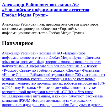
Александр Рабинович возглавил АО
«Евразийское информационное агентство
Глобал Медиа Групп»
Александр Рабинович как председатель совета директоров
возглавил акционерное общество «Евразийское
информационное агентство Глобал Медиа Групп»….
Популярное
Александр Рабинович возглавил АО «Евразийское
информационное агентство Глобал Медиа Групп»
Диетолог
объяснила, почему кефир, творог и молоко снова становятся
популярными
В Твери завершился юбилейный XV Кубок
«Русского Света» по гребле на лодках «Дракон»
Фестиваль
«Новые Огни на Байкале» объединил более 700 участников из
разных регионов России
Роботизация в мире бьет новые
рекорды: количество промышленных роботов выросло на 15%
в 2025 году
Не одна: «Новые люди» объявляют о запуске
всероссийской поддержки матерей «СОЛО+»
Что такое
мицеллированные витамины, и как они работают, рассказала
компания IPSUM
История легенды: путь «Тирольских
пирогов» от идеи до всенародной любви
Вернуться в детство,