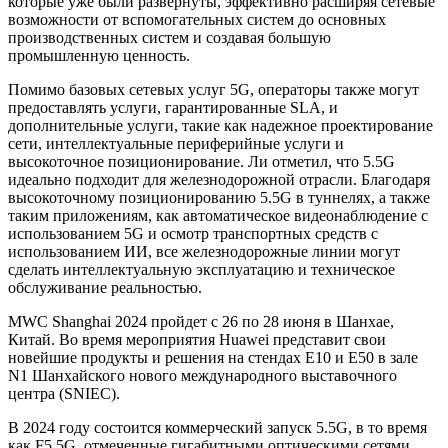
которые уже были развернуты, эффективно расширяя сетевые
возможности от вспомогательных систем до основных
производственных систем и создавая большую
промышленную ценность.
Помимо базовых сетевых услуг 5G, операторы также могут
предоставлять услуги, гарантированные SLA, и
дополнительные услуги, такие как надежное проектирование
сети, интеллектуальные периферийные услуги и
высокоточное позиционирование. Ли отметил, что 5.5G
идеально подходит для железнодорожной отрасли. Благодаря
высокоточному позиционированию 5.5G в туннелях, а также
таким приложениям, как автоматическое видеонаблюдение с
использованием 5G и осмотр транспортных средств с
использованием ИИ, все железнодорожные линии могут
сделать интеллектуальную эксплуатацию и техническое
обслуживание реальностью.
MWC Shanghai 2024 пройдет с 26 по 28 июня в Шанхае,
Китай. Во время мероприятия Huawei представит свои
новейшие продукты и решения на стендах E10 и E50 в зале
N1 Шанхайского нового международного выставочного
центра (SNIEC).
В 2024 году состоится коммерческий запуск 5.5G, в то время
как F5.5G, отмеченные гигабитными оптическими сетями,