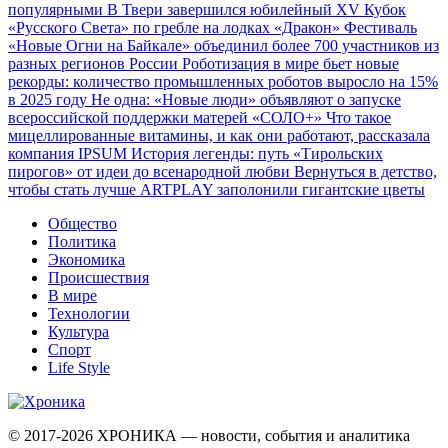
популярными
В Твери завершился юбилейный XV Кубок
«Русского Света» по гребле на лодках «Дракон»
Фестиваль
«Новые Огни на Байкале» объединил более 700 участников из
разных регионов России
Роботизация в мире бьет новые
рекорды: количество промышленных роботов выросло на 15%
в 2025 году
Не одна: «Новые люди» объявляют о запуске
всероссийской поддержки матерей «СОЛО+»
Что такое
мицеллированные витамины, и как они работают, рассказала
компания IPSUM
История легенды: путь «Тирольских
пирогов» от идеи до всенародной любви
Вернуться в детство,
чтобы стать лучше
ARTPLAY заполонили гигантские цветы
Общество
Политика
Экономика
Происшествия
В мире
Технологии
Культура
Спорт
Life Style
© 2017-2026
ХРОНИКА — новости, события и аналитика