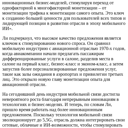
инновационных бизнес-моделей, стимулируя переход от
однофакторной к многофакторной монетизации – от
монетизации трафика к монетизации самого опыта. Это ключ
к созданию большей ценности для пользователей всех типов и
лидирующей позиции в развитии отрасли в эпоху мобильного
ИИ».
Ли подчеркнул, что высокое качество предложения является
ключом к стимулированию нового спроса. Он сравнил
мобильную индустрию с авиационной отраслью 1970-х годов,
когда авиакомпании начали предлагать пассажирам
дифференцированные услуги в салоне, разделив места в
салоне на первый класс, бизнес-класс и эконом-класс, а затем
запустив более персонализированные предложения услуг,
такие как залы ожидания в аэропортах и привилегии третьих
лиц. Это открыло новую главу монетизации опыта для
авиационной отрасли.
На сегодняшний день индустрия мобильной связи достигла
невероятного роста благодаря непрерывным инновациям в
технологиях и бизнес-моделях. И теперь, по словам Ли,
пришло время работать над более инновационным
предложением. Поскольку технология мобильной связи
эволюционирует до 5,5G, отрасль должна интегрировать свои
сетевые, облачные и ИИ-возможности, чтобы стимулировать