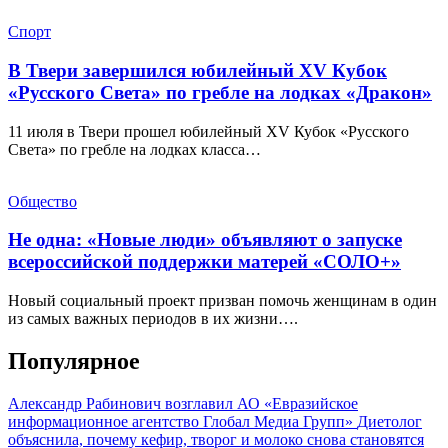
Спорт
В Твери завершился юбилейный XV Кубок
«Русского Света» по гребле на лодках «Дракон»
11 июля в Твери прошел юбилейный XV Кубок «Русского
Света» по гребле на лодках класса…
Общество
Не одна: «Новые люди» объявляют о запуске
всероссийской поддержки матерей «СОЛО+»
Новый социальный проект призван помочь женщинам в один
из самых важных периодов в их жизни….
Популярное
Александр Рабинович возглавил АО «Евразийское
информационное агентство Глобал Медиа Групп»
Диетолог
объяснила, почему кефир, творог и молоко снова становятся