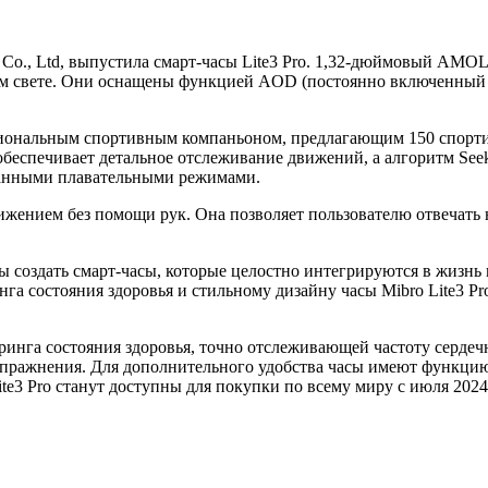
y Co., Ltd, выпустила смарт-часы Lite3 Pro. 1,32-дюймовый AMO
ом свете. Они оснащены функцией AOD (постоянно включенный д
ссиональным спортивным компаньоном, предлагающим 150 спорт
беспечивает детальное отслеживание движений, а алгоритм Seek
ванными плавательными режимами.
жением без помощи рук. Она позволяет пользователю отвечать 
обы создать смарт-часы, которые целостно интегрируются в жизнь
 состояния здоровья и стильному дизайну часы Mibro Lite3 Pro 
ринга состояния здоровья, точно отслеживающей частоту серде
ражнения. Для дополнительного удобства часы имеют функцию 
e3 Pro станут доступны для покупки по всему миру с июля 2024