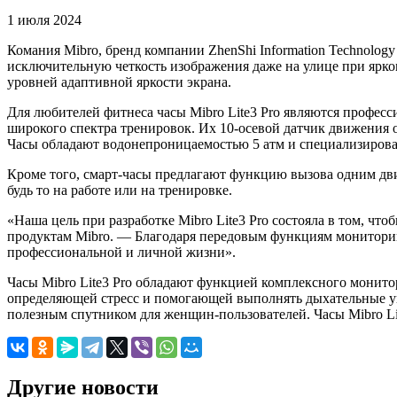
1 июля 2024
Комания Mibro, бренд компании ZhenShi Information Technolog
исключительную четкость изображения даже на улице при ярк
уровней адаптивной яркости экрана.
Для любителей фитнеса часы Mibro Lite3 Pro являются профе
широкого спектра тренировок. Их 10-осевой датчик движения о
Часы обладают водонепроницаемостью 5 атм и специализиро
Кроме того, смарт-часы предлагают функцию вызова одним дви
будь то на работе или на тренировке.
«Наша цель при разработке Mibro Lite3 Pro состояла в том, чт
продуктам Mibro. — Благодаря передовым функциям мониторинга
профессиональной и личной жизни».
Часы Mibro Lite3 Pro обладают функцией комплексного монито
определяющей стресс и помогающей выполнять дыхательные уп
полезным спутником для женщин-пользователей. Часы Mibro Lit
Другие новости