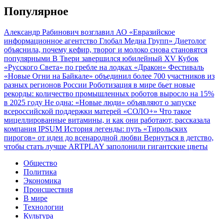
Популярное
Александр Рабинович возглавил АО «Евразийское
информационное агентство Глобал Медиа Групп»
Диетолог
объяснила, почему кефир, творог и молоко снова становятся
популярными
В Твери завершился юбилейный XV Кубок
«Русского Света» по гребле на лодках «Дракон»
Фестиваль
«Новые Огни на Байкале» объединил более 700 участников из
разных регионов России
Роботизация в мире бьет новые
рекорды: количество промышленных роботов выросло на 15%
в 2025 году
Не одна: «Новые люди» объявляют о запуске
всероссийской поддержки матерей «СОЛО+»
Что такое
мицеллированные витамины, и как они работают, рассказала
компания IPSUM
История легенды: путь «Тирольских
пирогов» от идеи до всенародной любви
Вернуться в детство,
чтобы стать лучше
ARTPLAY заполонили гигантские цветы
Общество
Политика
Экономика
Происшествия
В мире
Технологии
Культура