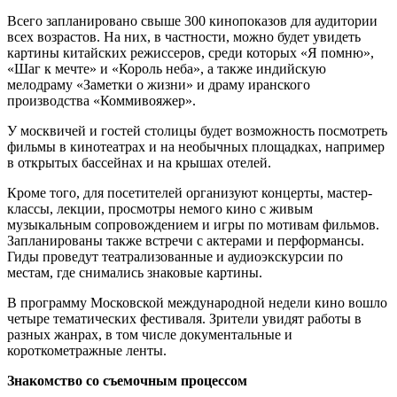
Всего запланировано свыше 300 кинопоказов для аудитории
всех возрастов. На них, в частности, можно будет увидеть
картины китайских режиссеров, среди которых «Я помню»,
«Шаг к мечте» и «Король неба», а также индийскую
мелодраму «Заметки о жизни» и драму иранского
производства «Коммивояжер».
У москвичей и гостей столицы будет возможность посмотреть
фильмы в кинотеатрах и на необычных площадках, например
в открытых бассейнах и на крышах отелей.
Кроме того, для посетителей организуют концерты, мастер-
классы, лекции, просмотры немого кино с живым
музыкальным сопровождением и игры по мотивам фильмов.
Запланированы также встречи с актерами и перформансы.
Гиды проведут театрализованные и аудиоэкскурсии по
местам, где снимались знаковые картины.
В программу Московской международной недели кино вошло
четыре тематических фестиваля. Зрители увидят работы в
разных жанрах, в том числе документальные и
короткометражные ленты.
Знакомство со съемочным процессом