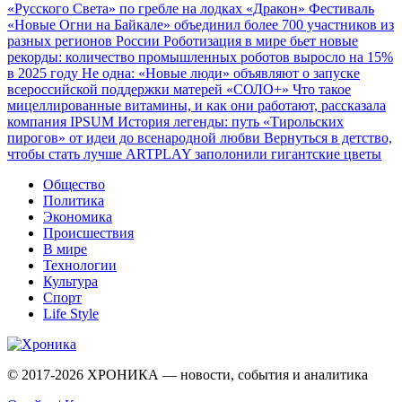
«Русского Света» по гребле на лодках «Дракон»
Фестиваль
«Новые Огни на Байкале» объединил более 700 участников из
разных регионов России
Роботизация в мире бьет новые
рекорды: количество промышленных роботов выросло на 15%
в 2025 году
Не одна: «Новые люди» объявляют о запуске
всероссийской поддержки матерей «СОЛО+»
Что такое
мицеллированные витамины, и как они работают, рассказала
компания IPSUM
История легенды: путь «Тирольских
пирогов» от идеи до всенародной любви
Вернуться в детство,
чтобы стать лучше
ARTPLAY заполонили гигантские цветы
Общество
Политика
Экономика
Происшествия
В мире
Технологии
Культура
Спорт
Life Style
© 2017-2026
ХРОНИКА — новости, события и аналитика