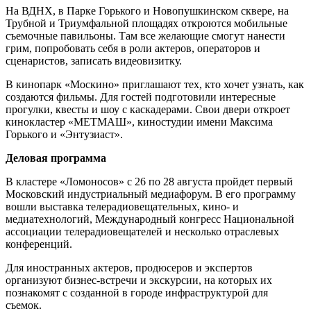
На ВДНХ, в Парке Горького и Новопушкинском сквере, на
Трубной и Триумфальной площадях откроются мобильные
съемочные павильоны. Там все желающие смогут нанести
грим, попробовать себя в роли актеров, операторов и
сценаристов, записать видеовизитку.
В кинопарк «Москино» приглашают тех, кто хочет узнать, как
создаются фильмы. Для гостей подготовили интересные
прогулки, квесты и шоу с каскадерами. Свои двери откроет
кинокластер «МЕТМАШ», киностудии имени Максима
Горького и «Энтузиаст».
Деловая программа
В кластере «Ломоносов» с 26 по 28 августа пройдет первый
Московский индустриальный медиафорум. В его программу
вошли выставка телерадиовещательных, кино- и
медиатехнологий, Международный конгресс Национальной
ассоциации телерадиовещателей и несколько отраслевых
конференций.
Для иностранных актеров, продюсеров и экспертов
организуют бизнес-встречи и экскурсии, на которых их
познакомят с созданной в городе инфраструктурой для
съемок.