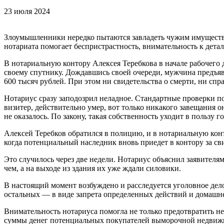
23 июля 2024
Злоумышленники нередко пытаются завладеть чужим имуществ
нотариата помогает беспристрастность, внимательность к дета
В нотариальную контору Алексея Теребкова в начале рабочего 
своему спутнику. Дождавшись своей очереди, мужчина предъяви
600 тысяч рублей. При этом ни свидетельства о смерти, ни спр
Нотариус сразу заподозрил неладное. Стандартные проверки по
визитер, действительно умер, вот только никакого завещания о
не оказалось. По закону, такая собственность уходит в пользу г
Алексей Теребков обратился в полицию, и в нотариальную ко
когда потенциальный наследник вновь приедет в контору за сви
Это случилось через две недели. Нотариус объяснил заявителя
чем, а на выходе из здания их уже ждали силовики.
В настоящий момент возбуждено и расследуется уголовное дел
остальных — в виде запрета определенных действий и домашне
Внимательность нотариуса помогла не только предотвратить не
суммы денег потенциальных покупателей выморочной недвиж