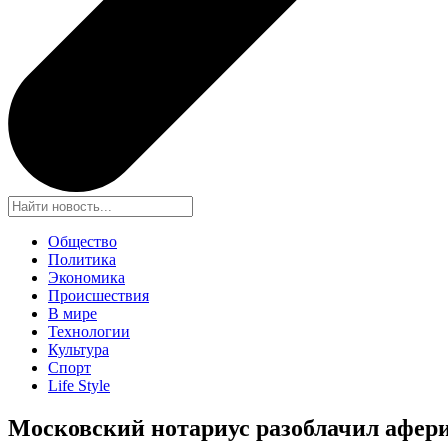
Общество
Политика
Экономика
Происшествия
В мире
Технологии
Культура
Спорт
Life Style
Московский нотариус разоблачил афер