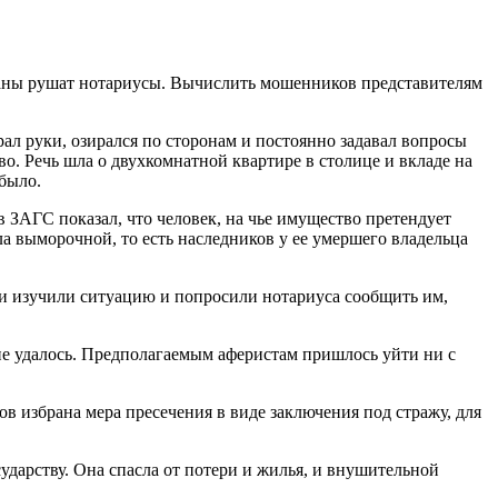
аны рушат нотариусы. Вычислить мошенников представителям
рал руки, озирался по сторонам и постоянно задавал вопросы
о. Речь шла о двухкомнатной квартире в столице и вкладе на
 было.
 ЗАГС показал, что человек, на чье имущество претендует
ла выморочной, то есть наследников у ее умершего владельца
ли изучили ситуацию и попросили нотариуса сообщить им,
 не удалось. Предполагаемым аферистам пришлось уйти ни с
 избрана мера пресечения в виде заключения под стражу, для
ударству. Она спасла от потери и жилья, и внушительной