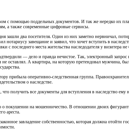
ом с помощью поддельных документов. И так же нередко их пл
лям, а также современные цифровые сервисы.
дня зашли два посетителя. Один из них заметно нервничал, поти
л нотариусу завещание и заявил, что хочет вступить в наследств
авки с последнего места жительства наследодателя у визитера не
дтвердили — дело и правда нечистое. Так, электронный запрос в
н не оставлял. А квартира, на которую претендовал мужчина, бы
осударства.
нтору прибыла оперативно-следственная группа. Правоохраните
детельством о наследстве.
м, что получить все документы для вступления в наследство ему
о о покушении на мошенничество. В отношении двоих фигурантов
го ареста.
законное завладение собственностью, которая должна отойти гос
имости.