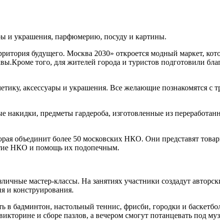
ары и украшения, парфюмерию, посуду и картины.
ерритория будущего. Москва 2030» откроется модный маркет, ко
квы.Кроме того, для жителей города и туристов подготовили бл
сметику, аксессуары и украшения. Все желающие познакомятся с
 накидки, предметы гардероба, изготовленные из переработанн
торая объединит более 50 московских НКО. Они представят товар
итие НКО и помощь их подопечным.
личные мастер-классы. На занятиях участники создадут авторск
я и конструирования.
ть в бадминтон, настольный теннис, фрисби, городки и баскетб
в викторине и сборе пазлов, а вечером смогут потанцевать под