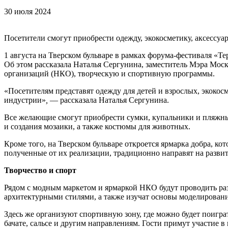
30 июля 2024
Посетители смогут приобрести одежду, экокосметику, аксессу
1 августа на Тверском бульваре в рамках форума-фестиваля «Т
Об этом рассказала Наталья Сергунина, заместитель Мэра Мос
организаций (НКО), творческую и спортивную программы.
«Посетителям представят одежду для детей и взрослых, экоко
индустрии»
,
— рассказала Наталья Сергунина.
Все желающие смогут приобрести сумки, купальники и пляжные
и создания мозаики, а также костюмы для животных.
Кроме того, на Тверском бульваре откроется ярмарка добра, ко
полученные от их реализации, традиционно направят на разв
Творчество и спорт
Рядом с модным маркетом и ярмаркой НКО будут проводить раз
архитектурными стилями, а также изучат основы моделировани
Здесь же организуют спортивную зону, где можно будет поигра
бачате, сальсе и другим направлениям. Гости примут участие 