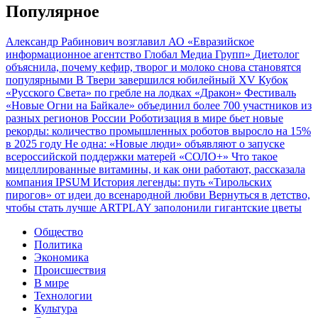
Популярное
Александр Рабинович возглавил АО «Евразийское
информационное агентство Глобал Медиа Групп»
Диетолог
объяснила, почему кефир, творог и молоко снова становятся
популярными
В Твери завершился юбилейный XV Кубок
«Русского Света» по гребле на лодках «Дракон»
Фестиваль
«Новые Огни на Байкале» объединил более 700 участников из
разных регионов России
Роботизация в мире бьет новые
рекорды: количество промышленных роботов выросло на 15%
в 2025 году
Не одна: «Новые люди» объявляют о запуске
всероссийской поддержки матерей «СОЛО+»
Что такое
мицеллированные витамины, и как они работают, рассказала
компания IPSUM
История легенды: путь «Тирольских
пирогов» от идеи до всенародной любви
Вернуться в детство,
чтобы стать лучше
ARTPLAY заполонили гигантские цветы
Общество
Политика
Экономика
Происшествия
В мире
Технологии
Культура