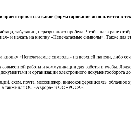
ориентироваться какое форматирование используется в текс
 абзаца, табуляции, неразрывного пробела. Чтобы на экране ото
ная» и нажать на кнопку «Непечатаемые символы». Также для эт
а кнопку «Непечатаемые символы» на верхней панели, либо соче
 совместной работы и коммуникации для работы и учебы. Явля
с документами и организации электронного документооборота до
аций, схем, почта, мессенджер, видеоконференцсвязь, облачное 
d, а также для ОС «Аврора» и ОС «РОСА».