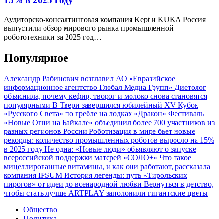
15% в 2025 году
Аудиторско-консалтинговая компания Kept и KUKA Россия
выпустили обзор мирового рынка промышленной
робототехники за 2025 год…
Популярное
Александр Рабинович возглавил АО «Евразийское
информационное агентство Глобал Медиа Групп»
Диетолог
объяснила, почему кефир, творог и молоко снова становятся
популярными
В Твери завершился юбилейный XV Кубок
«Русского Света» по гребле на лодках «Дракон»
Фестиваль
«Новые Огни на Байкале» объединил более 700 участников из
разных регионов России
Роботизация в мире бьет новые
рекорды: количество промышленных роботов выросло на 15%
в 2025 году
Не одна: «Новые люди» объявляют о запуске
всероссийской поддержки матерей «СОЛО+»
Что такое
мицеллированные витамины, и как они работают, рассказала
компания IPSUM
История легенды: путь «Тирольских
пирогов» от идеи до всенародной любви
Вернуться в детство,
чтобы стать лучше
ARTPLAY заполонили гигантские цветы
Общество
Политика