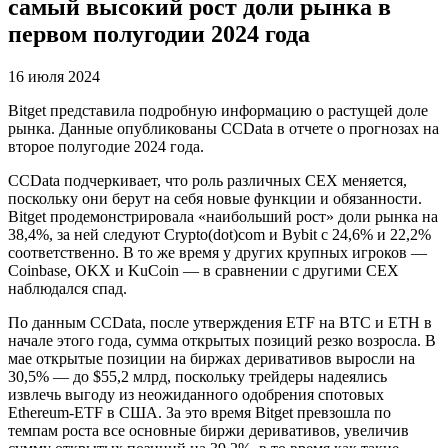
самый высокий рост доли рынка в
первом полугодии 2024 года
16 июля 2024
Bitget представила подробную информацию о растущей доле
рынка. Данные опубликованы CCData в отчете о прогнозах на
второе полугодие 2024 года.
CCData подчеркивает, что роль различных CEX меняется,
поскольку они берут на себя новые функции и обязанности.
Bitget продемонстрировала «наибольший рост» доли рынка на
38,4%, за ней следуют Crypto(dot)com и Bybit с 24,6% и 22,2%
соответственно. В то же время у других крупных игроков —
Coinbase, OKX и KuCoin — в сравнении с другими CEX
наблюдался спад.
По данным CCData, после утверждения ETF на BTC и ETH в
начале этого года, сумма открытых позиций резко возросла. В
мае открытые позиции на биржах деривативов выросли на
30,5% — до $55,2 млрд, поскольку трейдеры надеялись
извлечь выгоду из неожиданного одобрения спотовых
Ethereum-ETF в США. За это время Bitget превзошла по
темпам роста все основные биржи деривативов, увеличив