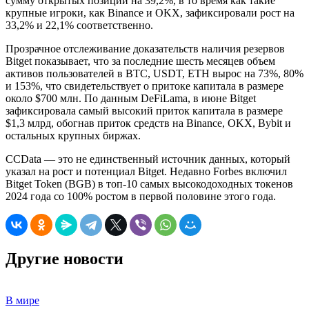
сумму открытых позиций на 39,2%, в то время как такие
крупные игроки, как Binance и OKX, зафиксировали рост на
33,2% и 22,1% соответственно.
Прозрачное отслеживание доказательств наличия резервов
Bitget показывает, что за последние шесть месяцев объем
активов пользователей в BTC, USDT, ETH вырос на 73%, 80%
и 153%, что свидетельствует о притоке капитала в размере
около $700 млн. По данным DeFiLama, в июне Bitget
зафиксировала самый высокий приток капитала в размере
$1,3 млрд, обогнав приток средств на Binance, OKX, Bybit и
остальных крупных биржах.
CCData — это не единственный источник данных, который
указал на рост и потенциал Bitget. Недавно Forbes включил
Bitget Token (BGB) в топ-10 самых высокодоходных токенов
2024 года со 100% ростом в первой половине этого года.
Другие новости
В мире